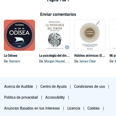
Página 1 de 1
Enviar comentarios
La Odisea
La psicología del dinero
Hábitos atómicos (Español neutro)
Mi p
De:
Homero
De:
Morgan Housel
, y otros
De:
James Clear
De:
Acerca de Audible
Centro de Ayuda
Condiciones de uso
Política de privacidad
Accessibility
Anuncios Basados en tus Intereses
Licencia
Cookies