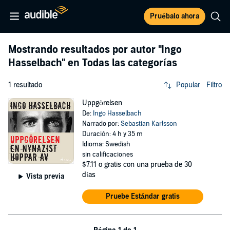
Pruébalo ahora
Mostrando resultados por autor
"Ingo
Hasselbach"
en Todas las categorías
1 resultado
Popular
Filtro
Uppgörelsen
De:
Ingo Hasselbach
Narrado por:
Sebastian Karlsson
Duración: 4 h y 35 m
Idioma: Swedish
sin calificaciones
$7.11
o gratis con una prueba de 30
días
Vista previa
Pruebe Estándar gratis