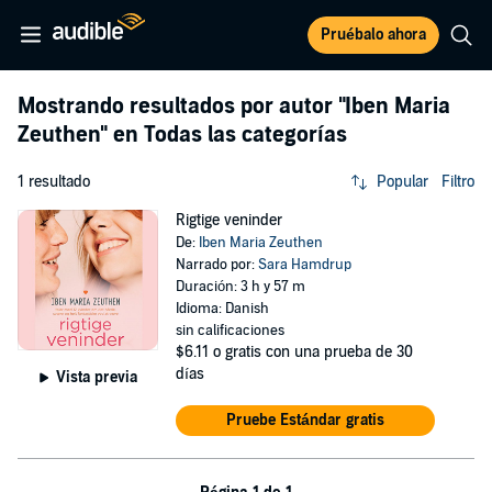
Pruébalo ahora
Mostrando resultados por autor
"Iben Maria
Zeuthen"
en Todas las categorías
1 resultado
Popular
Filtro
Rigtige veninder
De:
Iben Maria Zeuthen
Narrado por:
Sara Hamdrup
Duración: 3 h y 57 m
Idioma: Danish
sin calificaciones
$6.11
o gratis con una prueba de 30
días
Vista previa
Pruebe Estándar gratis