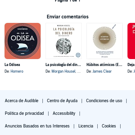
Página 1 de 1
Enviar comentarios
La Odisea
La psicología del dinero
Hábitos atómicos (Español neutro)
Deja
De:
Homero
De:
Morgan Housel
, y otros
De:
James Clear
De:
Acerca de Audible
Centro de Ayuda
Condiciones de uso
Política de privacidad
Accessibility
Anuncios Basados en tus Intereses
Licencia
Cookies