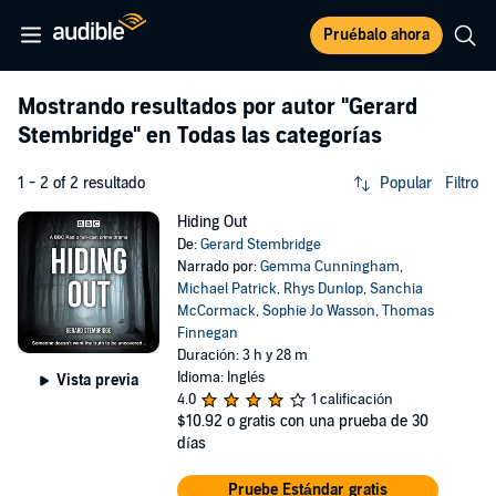
Pruébalo ahora
Mostrando resultados por autor
"Gerard
Stembridge"
en Todas las categorías
1 - 2 of 2 resultado
Popular
Filtro
Hiding Out
De:
Gerard Stembridge
Narrado por:
Gemma Cunningham
,
Michael Patrick
,
Rhys Dunlop
,
Sanchia
McCormack
,
Sophie Jo Wasson
,
Thomas
Finnegan
Duración: 3 h y 28 m
Idioma: Inglés
Vista previa
4.0
1 calificación
$10.92
o gratis con una prueba de 30
días
Pruebe Estándar gratis