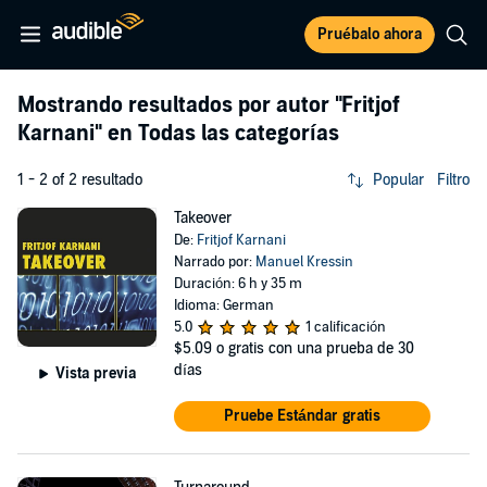
Pruébalo ahora
Mostrando resultados por autor
"Fritjof
Karnani"
en Todas las categorías
1 - 2 of 2 resultado
Popular
Filtro
Takeover
De:
Fritjof Karnani
Narrado por:
Manuel Kressin
Duración: 6 h y 35 m
Idioma: German
5.0
1 calificación
$5.09
o gratis con una prueba de 30
días
Vista previa
Pruebe Estándar gratis