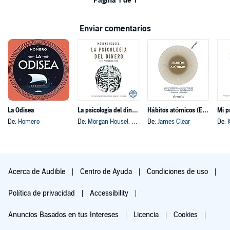
Página 1 de 1
Enviar comentarios
La Odisea
La psicología del dinero
Hábitos atómicos (Español neutro)
Mi p
De:
Homero
De:
Morgan Housel
, y otros
De:
James Clear
De:
Acerca de Audible
Centro de Ayuda
Condiciones de uso
Política de privacidad
Accessibility
Anuncios Basados en tus Intereses
Licencia
Cookies