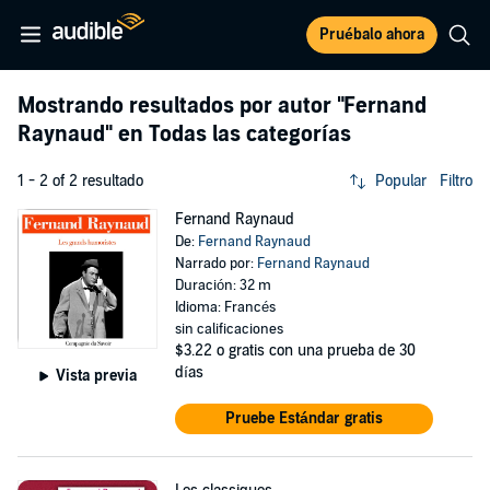
Pruébalo ahora
Mostrando resultados por autor
"Fernand
Raynaud"
en Todas las categorías
1 - 2 of 2 resultado
Popular
Filtro
Fernand Raynaud
De:
Fernand Raynaud
Narrado por:
Fernand Raynaud
Duración: 32 m
Idioma: Francés
sin calificaciones
$3.22
o gratis con una prueba de 30
días
Vista previa
Pruebe Estándar gratis