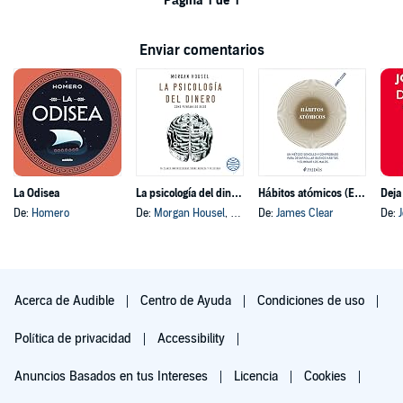
Página 1 de 1
Enviar comentarios
La Odisea
La psicología del dinero
Hábitos atómicos (Español neutro)
Deja
De:
Homero
De:
Morgan Housel
, y otros
De:
James Clear
De:
Acerca de Audible
Centro de Ayuda
Condiciones de uso
Política de privacidad
Accessibility
Anuncios Basados en tus Intereses
Licencia
Cookies