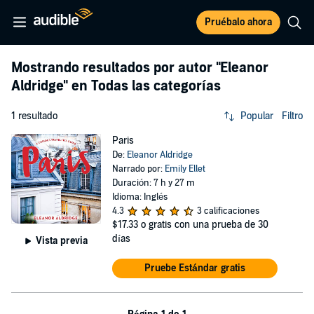
Pruébalo ahora
Mostrando resultados por autor
"Eleanor
Aldridge"
en Todas las categorías
1 resultado
Popular
Filtro
Paris
De:
Eleanor Aldridge
Narrado por:
Emily Ellet
Duración: 7 h y 27 m
Idioma: Inglés
4.3
3 calificaciones
$17.33
o gratis con una prueba de 30
días
Vista previa
Pruebe Estándar gratis