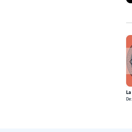
La
De