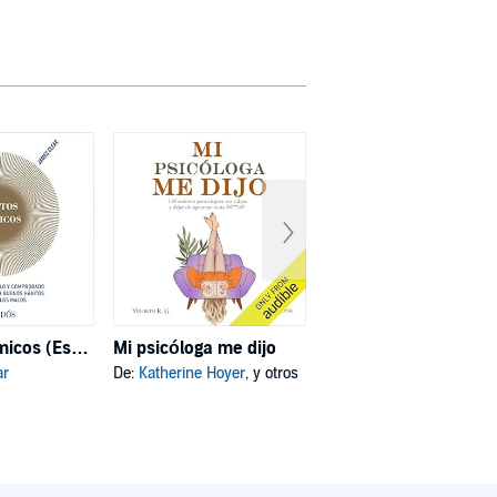
Hábitos atómicos (Español neutro)
Mi psicóloga me dijo
Deja de ser tú
ar
De:
Katherine Hoyer
, y otros
De:
Joe Dispenza
, y otros