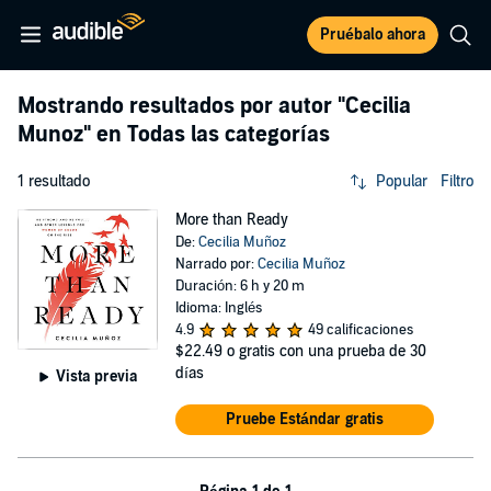
Pruébalo ahora
Mostrando resultados por autor
"Cecilia
Munoz"
en Todas las categorías
1 resultado
Popular
Filtro
More than Ready
De:
Cecilia Muñoz
Narrado por:
Cecilia Muñoz
Duración: 6 h y 20 m
Idioma: Inglés
4.9
49 calificaciones
$22.49
o gratis con una prueba de 30
días
Vista previa
Pruebe Estándar gratis