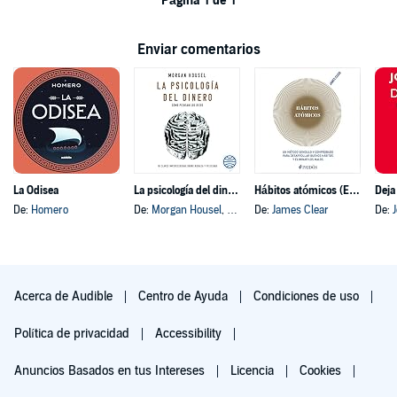
Página 1 de 1
Enviar comentarios
La Odisea
La psicología del dinero
Hábitos atómicos (Español neutro)
Deja
De:
Homero
De:
Morgan Housel
, y otros
De:
James Clear
De:
Acerca de Audible
Centro de Ayuda
Condiciones de uso
Política de privacidad
Accessibility
Anuncios Basados en tus Intereses
Licencia
Cookies