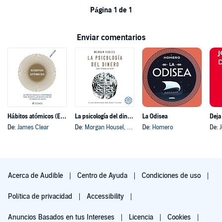
Página 1 de 1
Enviar comentarios
Hábitos atómicos (Español neutro)
La psicología del dinero
La Odisea
Deja
De:
James Clear
De:
Morgan Housel
, y otros
De:
Homero
De:
Acerca de Audible
Centro de Ayuda
Condiciones de uso
Política de privacidad
Accessibility
Anuncios Basados en tus Intereses
Licencia
Cookies