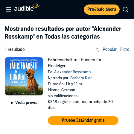
Pruébalo ahora
Mostrando resultados por autor
"Alexander
Rosskamp"
en Todas las categorías
1 resultado
Popular
Filtro
Fährtenarbeit mit Hunden für
Einsteiger
De:
Alexander Rosskamp
Narrado por:
Barbara Kier
Duración: 1 h y 12 m
Idioma: German
sin calificaciones
$3.18
o gratis con una prueba de 30
Vista previa
días
Pruebe Estándar gratis