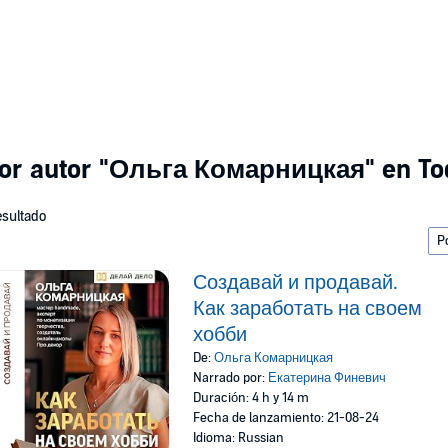
or autor
"Ольга Комарницкая"
en To
esultado
Создавай и продавай.
Как заработать на своем
хобби
De:
Ольга Комарницкая
Narrado por:
Екатерина Финевич
Duración: 4 h y 14 m
Fecha de lanzamiento: 21-08-24
Idioma: Russian