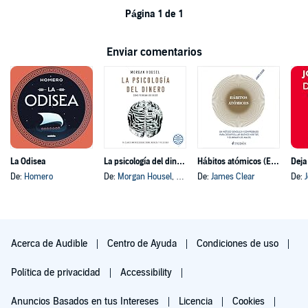
Página 1 de 1
Enviar comentarios
La Odisea
La psicología del dinero
Hábitos atómicos (Español neutro)
Deja
De:
Homero
De:
Morgan Housel
, y otros
De:
James Clear
De:
Acerca de Audible
Centro de Ayuda
Condiciones de uso
Política de privacidad
Accessibility
Anuncios Basados en tus Intereses
Licencia
Cookies