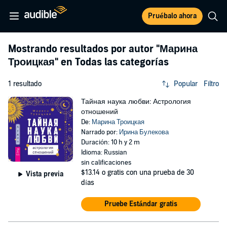
Pruébalo ahora
Mostrando resultados por autor
"Марина
Троицкая"
en Todas las categorías
1 resultado
Popular
Filtro
Тайная наука любви: Астрология
отношений
De:
Марина Троицкая
Narrado por:
Ирина Булекова
Duración: 10 h y 2 m
Idioma: Russian
sin calificaciones
$13.14
o gratis con una prueba de 30
Vista previa
días
Pruebe Estándar gratis