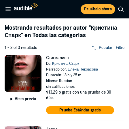
Pruébalo ahora
Mostrando resultados por autor
"Кристина
Старк"
en Todas las categorías
1 - 3 of 3 resultado
Popular
Filtro
Стигмалион
De:
Кристина Старк
Narrado por:
Елена Некрасова
Duración: 18 h y 25 m
Idioma: Russian
sin calificaciones
$13.29
o gratis con una prueba de 30
días
Vista previa
Pruebe Estándar gratis