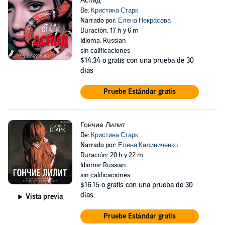
Аспид
De:
Кристина Старк
Narrado por:
Елена Некрасова
Duración: 17 h y 6 m
Idioma: Russian
sin calificaciones
$14.34
o gratis con una prueba de 30
días
Pruebe Estándar gratis
Гончие Лилит
De:
Кристина Старк
Narrado por:
Елена Калиниченко
Duración: 20 h y 22 m
Idioma: Russian
sin calificaciones
$16.15
o gratis con una prueba de 30
días
Vista previa
Pruebe Estándar gratis