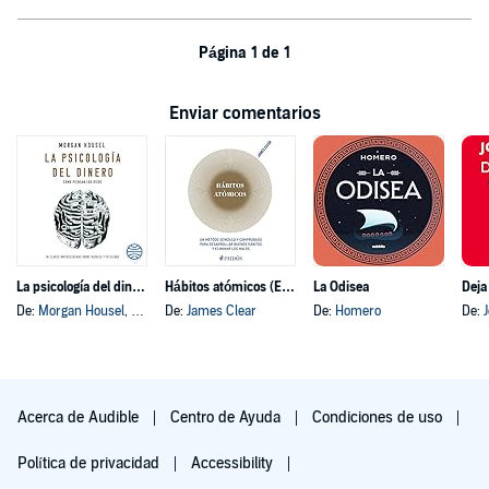
Página 1 de 1
Enviar comentarios
La psicología del dinero
Hábitos atómicos (Español neutro)
La Odisea
Deja
De:
Morgan Housel
, y otros
De:
James Clear
De:
Homero
De:
Acerca de Audible
Centro de Ayuda
Condiciones de uso
Política de privacidad
Accessibility