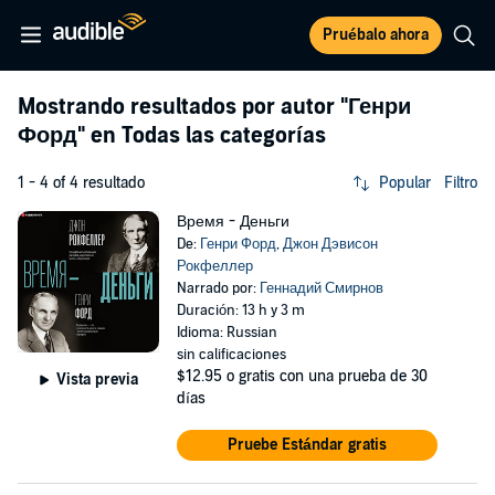
Pruébalo ahora
Mostrando resultados por autor
"Генри
Форд"
en Todas las categorías
1 - 4 of 4 resultado
Popular
Filtro
Время - Деньги
De:
Генри Форд
,
Джон Дэвисон
Рокфеллер
Narrado por:
Геннадий Смирнов
Duración: 13 h y 3 m
Idioma: Russian
sin calificaciones
$12.95
o gratis con una prueba de 30
Vista previa
días
Pruebe Estándar gratis