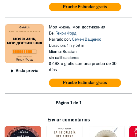
Pruebe Estándar gratis
Моя жизнь, мои достижения
De:
Генри Форд
Narrado por:
Семён Ващенко
Duración: 1 h y 59 m
Idioma: Russian
sin calificaciones
$2.98
o gratis con una prueba de 30
días
Vista previa
Pruebe Estándar gratis
Página 1 de 1
Enviar comentarios