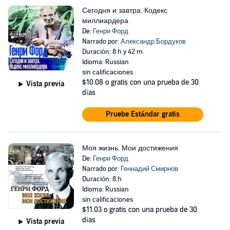
Сегодня и завтра. Кодекс
миллиардера
De:
Генри Форд
Narrado por:
Александр Бордуков
Duración: 8 h y 42 m
Idioma: Russian
sin calificaciones
$10.08
o gratis con una prueba de 30
Vista previa
días
Pruebe Estándar gratis
Моя жизнь. Мои достижения
De:
Генри Форд
Narrado por:
Геннадий Смирнов
Duración: 8 h
Idioma: Russian
sin calificaciones
$11.03
o gratis con una prueba de 30
días
Vista previa