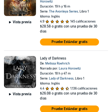
Horowitz
Duración: 19 h y 16 m
Serie:
The Avonleya Series
, Libro 1
Idioma: Inglés
4.9
145 calificaciones
Vista previa
$28.58
o gratis con una prueba de 30
días
Pruebe Estándar gratis
Lady of Darkness
De:
Melissa Roehrich
Narrado por:
Laura Horowitz
Duración: 18 h y 47 m
Serie:
Lady of Darkness
, Libro 1
Idioma: Inglés
4.4
1,136 calificaciones
$26.08
o gratis con una prueba de 30
Vista previa
días
Pruebe Estándar gratis