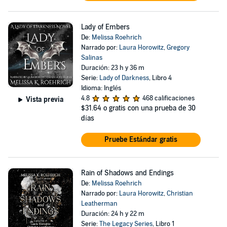
Lady of Embers
De:
Melissa Roehrich
Narrado por:
Laura Horowitz
,
Gregory
Salinas
Duración: 23 h y 36 m
Serie:
Lady of Darkness
, Libro 4
Idioma: Inglés
4.8
468 calificaciones
Vista previa
$31.64
o gratis con una prueba de 30
días
Pruebe Estándar gratis
Rain of Shadows and Endings
De:
Melissa Roehrich
Narrado por:
Laura Horowitz
,
Christian
Leatherman
Duración: 24 h y 22 m
Serie:
The Legacy Series
, Libro 1