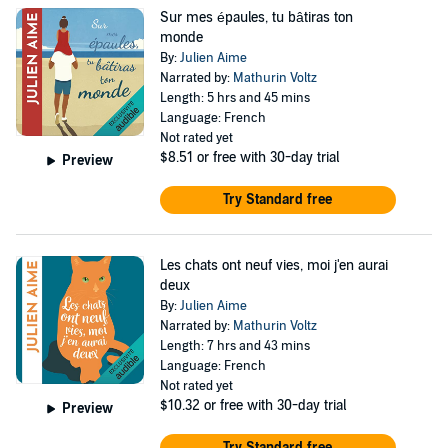
à la vie malgré les larmes" (La vie en Livres), "Un
Sur mes épaules, tu bâtiras ton
hymne à la transmission et aux relations père-fille" (Biba
monde
Magazine), "Un roman d’une beauté frappante, rempli de
By:
Julien Aime
Narrated by:
Mathurin Voltz
poésie et de délicatesse." (Pose Toi Eva Lire) "Un roman
Length: 5 hrs and 45 mins
bouleversant" (Les Lectures de Laura), "Un roman à
Language: French
Not rated yet
mettre entre toutes les mains !" (Mamyboom). "Ma vie à
$8.51
or free with 30-day trial
Preview
t'attendre" (2020) : Coup de cœur Radio France Bleu, La
Provence, L'Alsace Une magnifique histoire d'amour,
Try Standard free
entre rires et larmes, qui emporte le lecteur de Paris à
Montréal, via le festival de Cannes, des années 60 à nos
Les chats ont neuf vies, moi j'en aurai
jours. "Coup de cœur Radio France Bleu". Suivez son
deux
By:
Julien Aime
actualité sur Instagram et Facebook:
Narrated by:
Mathurin Voltz
@julien_aime_auteur
Length: 7 hrs and 43 mins
Language: French
Not rated yet
$10.32
or free with 30-day trial
Preview
Try Standard free