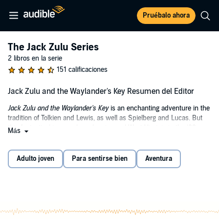
Pruébalo ahora
The Jack Zulu Series
2 libros en la serie
151 calificaciones
Jack Zulu and the Waylander's Key Resumen del Editor
Jack Zulu and the Waylander's Key
is an enchanting adventure in the
tradition of Tolkien and Lewis, as well as Spielberg and Lucas. But
this fantastical journey launches in rural West Virginia in the '80s,
Más
with a half-Appalachian, half-African kid trying to escape the town
he sees defining his small, sad life. Jack discovers a gate hiding a
city between 12 realms and finds out where he truly belongs in a
Adulto joven
Para sentirse bien
Aventura
surprising, satisfying adventure.
©2022 S. D. Smith & J. C. Smith (P)2022 Story Warren, LLC