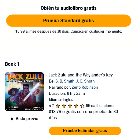
Obtén tu audiolibro gratis
Prueba Standard gratis
$8.99 al mes después de 30 días. Cancela en cualquier momento.
Book 1
Jack Zulu and the Waylander's Key
De:
S. D. Smith
,
J. C. Smith
Narrado por:
Zeno Robinson
Duración: 8 h y 23 m
Idioma: Inglés
4.7
96 calificaciones
$18.76
o gratis con una prueba de 30
días
Vista previa
Pruebe Estándar gratis