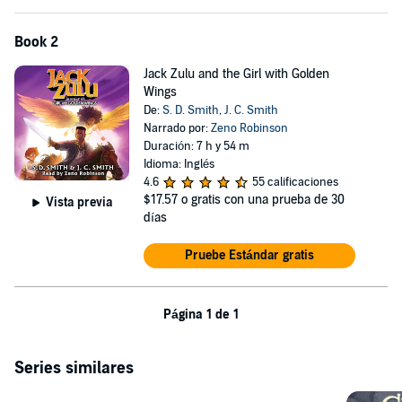
Book 2
Jack Zulu and the Girl with Golden
Wings
De:
S. D. Smith
,
J. C. Smith
Narrado por:
Zeno Robinson
Duración: 7 h y 54 m
Idioma: Inglés
4.6
55 calificaciones
$17.57
o gratis con una prueba de 30
Vista previa
días
Pruebe Estándar gratis
Página 1 de 1
Series similares