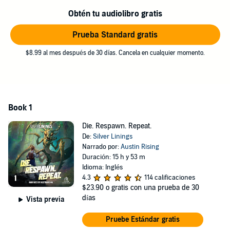
Obtén tu audiolibro gratis
Don't miss the start of this action-packed progression fantasy
seamlessly merging aspects from apocalyptic LitRPGs like He Who
Prueba Standard gratis
Fights with Monsters and Time Loop stories like Mother of Learning.
$8.99 al mes después de 30 días. Cancela en cualquier momento.
©2024 Silver Linings (P)2024 Recorded Books
Book 1
Die. Respawn. Repeat.
De:
Silver Linings
Narrado por:
Austin Rising
Duración: 15 h y 53 m
Idioma: Inglés
4.3
114 calificaciones
$23.90
o gratis con una prueba de 30
días
Vista previa
Pruebe Estándar gratis