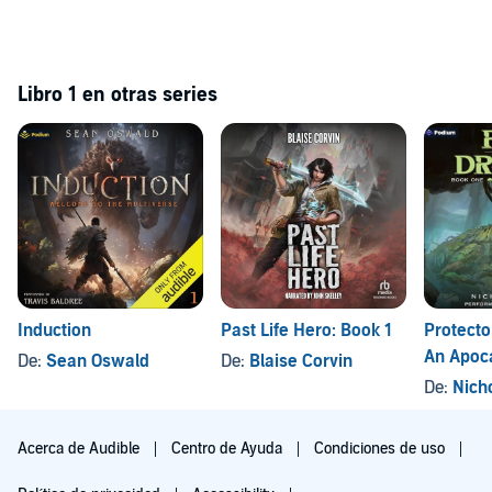
Libro 1 en otras series
Induction
Past Life Hero: Book 1
Protecto
An Apoc
De:
Sean Oswald
De:
Blaise Corvin
De:
Nich
Acerca de Audible
Centro de Ayuda
Condiciones de uso