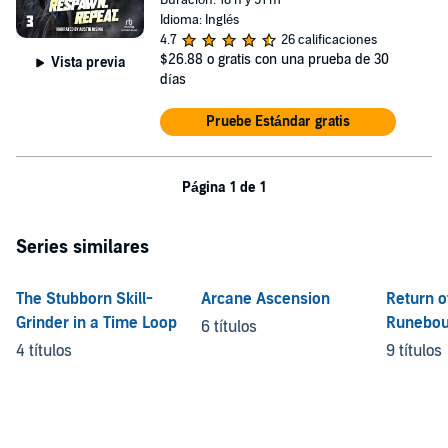
Duración: 18 h y 51 m
Idioma: Inglés
4.7
26 calificaciones
$26.88
o gratis con una prueba de 30
Vista previa
días
Pruebe Estándar gratis
Página 1 de 1
Series similares
The Stubborn Skill-
Arcane Ascension
Return o
Grinder in a Time Loop
Runebou
6 títulos
4 títulos
9 títulos