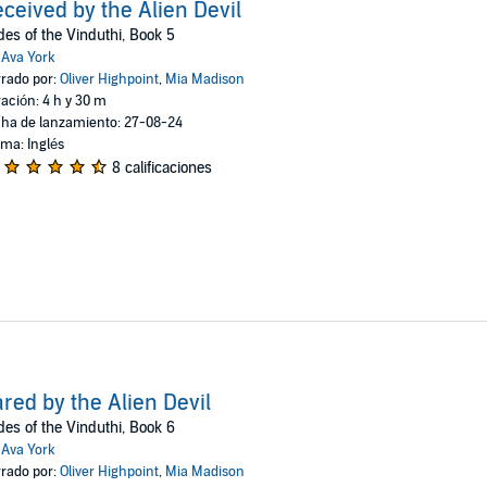
ceived by the Alien Devil
des of the Vinduthi, Book 5
:
Ava York
rado por:
Oliver Highpoint
,
Mia Madison
ación: 4 h y 30 m
ha de lanzamiento: 27-08-24
oma: Inglés
8 calificaciones
red by the Alien Devil
des of the Vinduthi, Book 6
:
Ava York
rado por:
Oliver Highpoint
,
Mia Madison