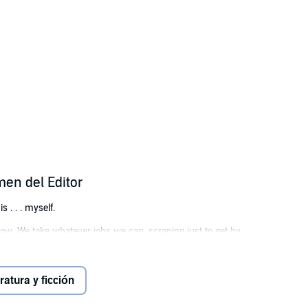
men del Editor
s . . . myself.
low. We take whatever jobs we can, scraping just to get by.
 friend? Almost unheard of.
erate to find her. But before long my search leads me to the claws of the 
eratura y ficción