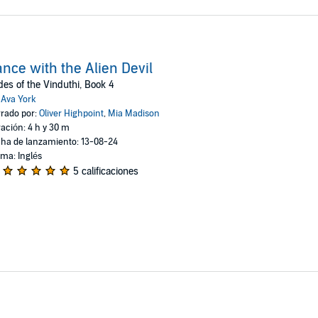
nce with the Alien Devil
des of the Vinduthi, Book 4
:
Ava York
rado por:
Oliver Highpoint
,
Mia Madison
ación: 4 h y 30 m
ha de lanzamiento: 13-08-24
oma: Inglés
5 calificaciones