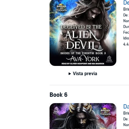
De
Bri
De
Nar
Dur
Fec
Idi
4.4
Vista previa
Book 6
Da
Bri
De
Nar