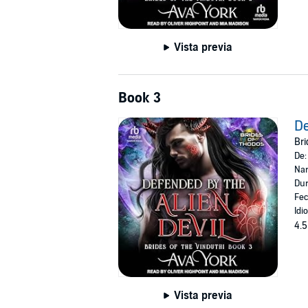
Vista previa
Book 3
De
Bri
De
Nar
Dur
Fec
Idi
4.5
Vista previa