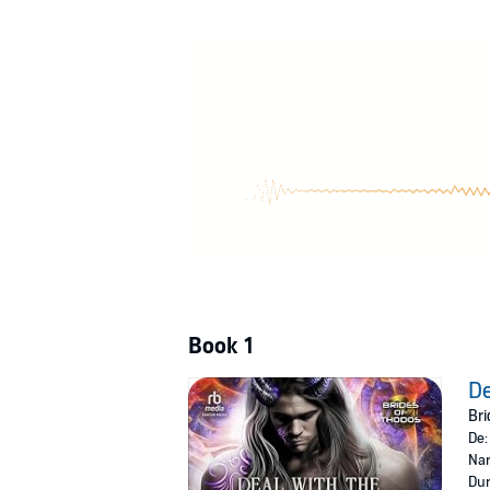
He'll help me find my friend, but can I pay 
Contains mature themes.
©2023 Ava York (P)2024 Tantor
Book 1
De
Bri
De
Nar
Dur