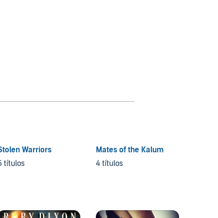
Stolen Warriors
Mates of the Kalum
Rogue 
5 títulos
4 títulos
5 títul