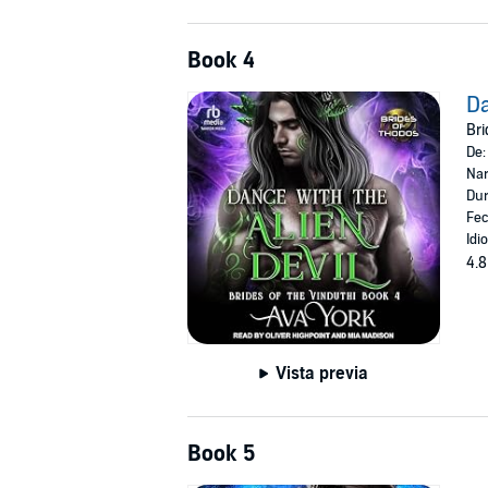
Book 4
Da
Bri
De
Nar
Dur
Fec
Idi
4.8
Vista previa
Book 5