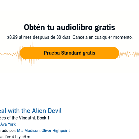
the price he demands?
Obtén tu audiolibro gratis
$8.99 al mes después de 30 días. Cancela en cualquier momento.
Prueba Standard gratis
al with the Alien Devil
des of the Vinduthi, Book 1
:
Ava York
rado por:
Mia Madison
,
Oliver Highpoint
ación: 4 h y 59 m