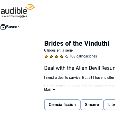
Brides of the Vinduthi
6 libros en la serie
108 calificaciones
Deal with the Alien Devil Resu
I need a deal to survive. But all I have to offer i
On the station, humans are the lowest of the 
Más
Comfort is rare. Security a dream. And a real
So when my best friend goes missing, I'm desp
Ciencia ficción
Sincero
Lit
He's terrifying. Utterly ruthless.