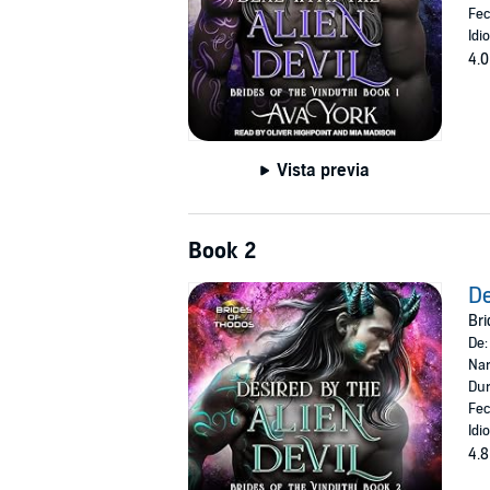
Fec
Idi
4.0
Vista previa
Book 2
De
Bri
De
Nar
Dur
Fec
Idi
4.8