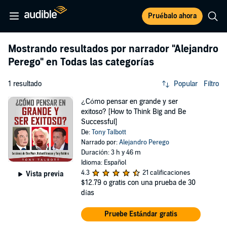
Pruébalo ahora
Mostrando resultados por narrador
"Alejandro
Perego"
en Todas las categorías
1 resultado
Popular
Filtro
¿Cómo pensar en grande y ser
exitoso? [How to Think Big and Be
Successful]
De:
Tony Talbott
Narrado por:
Alejandro Perego
Duración: 3 h y 46 m
Idioma: Español
4.3
21 calificaciones
Vista previa
$12.79
o gratis con una prueba de 30
días
Pruebe Estándar gratis