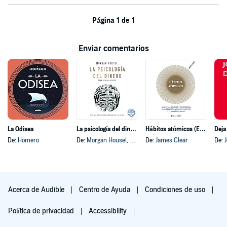
Página 1 de 1
Enviar comentarios
La Odisea
La psicología del dinero
Hábitos atómicos (Español neutro)
Deja
De:
Homero
De:
Morgan Housel
, y otros
De:
James Clear
De:
Acerca de Audible
Centro de Ayuda
Condiciones de uso
Política de privacidad
Accessibility