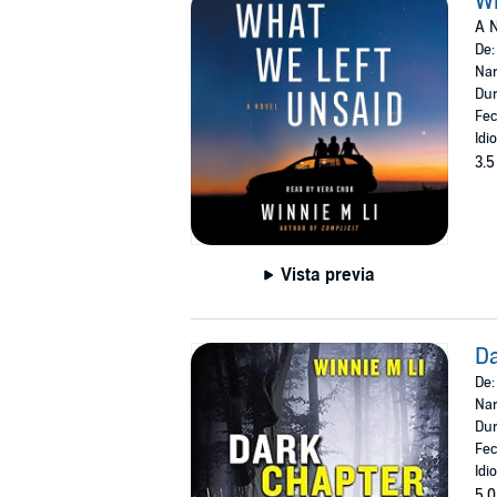
Wh
A N
De
Nar
Dur
Fec
Idi
3.5
Vista previa
Da
De
Nar
Dur
Fec
Idi
5.0