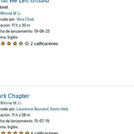
at We Left Unsaid
ovel
:
Winnie M Li
rado por:
Vera Chok
ación: 11 h y 30 m
ha de lanzamiento: 19-08-25
oma: Inglés
2 calificaciones
rk Chapter
:
Winnie M. Li
rado por:
Laurence Bouvard
,
Kevin Hely
ación: 11 h y 58 m
ha de lanzamiento: 15-07-19
oma: Inglés
4 calificaciones