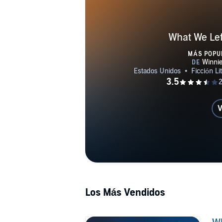
What We Lef
MÁS POPU
V
Los Más Vendidos