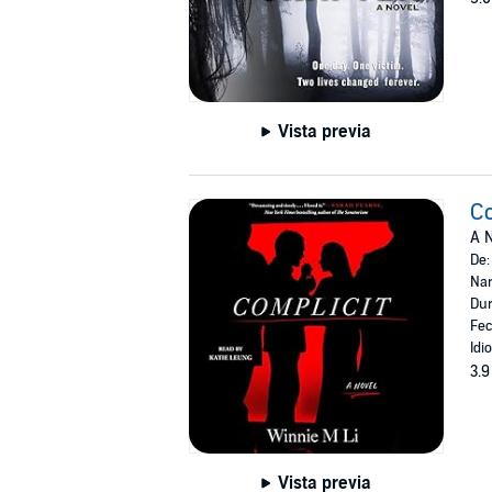
Vista previa
Co
A N
De
Nar
Dur
Fec
Idi
3.9
Vista previa