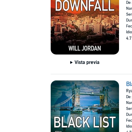
De
Nar
Ser
Dur
Fec
Idi
4.7
Vista previa
Bl
Ry
De
Nar
Ser
Dur
Fec
Idi