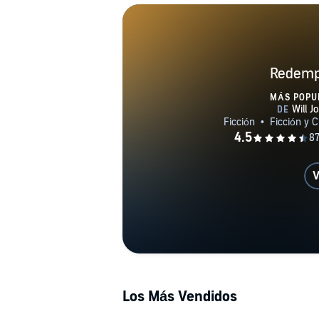
Redemp
MÁS POPU
V
Los Más Vendidos