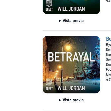
4.7
Vista previa
Be
Ry
De
Nar
Ser
Dur
Fec
Idi
4.7
Vista previa