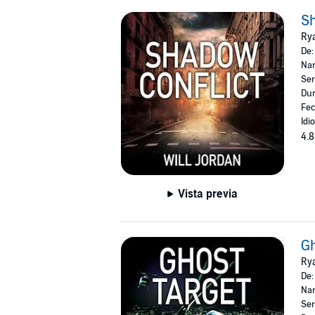
Sh
Ry
De
Nar
Ser
Dur
Fec
Idi
4.8
Vista previa
Gh
Ry
De
Nar
Ser