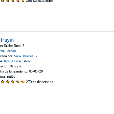
268 calificaciones
trayal
an Drake Book 3
:
Will Jordan
rado por:
Sam Devereaux
ie:
Ryan Drake
, Libro 3
ación: 16 h y 6 m
ha de lanzamiento: 05-03-20
oma: Inglés
279 calificaciones