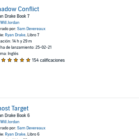
adow Conflict
an Drake Book 7
:
Will Jordan
rado por:
Sam Devereaux
ie:
Ryan Drake
, Libro 7
ación: 14 h y 29 m
ha de lanzamiento: 25-02-21
oma: Inglés
154 calificaciones
ost Target
an Drake Book 6
:
Will Jordan
rado por:
Sam Devereaux
ie:
Ryan Drake
, Libro 6