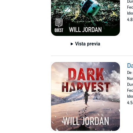
Dur
Fec
Idi
4.8
Vista previa
Da
De
Nar
Dur
Fec
Idi
4.5