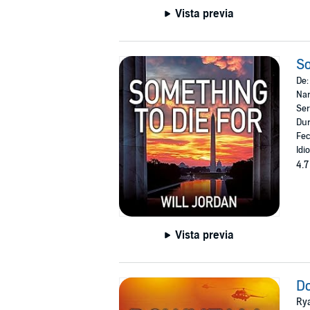
Vista previa
So
De
Nar
Ser
Dur
Fec
Idi
4.7
Vista previa
Do
Ry