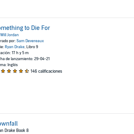
mething to Die For
:
Will Jordan
rado por:
Sam Devereaux
ie:
Ryan Drake
, Libro 9
ación: 17 h y 5 m
ha de lanzamiento: 29-04-21
oma: Inglés
146 calificaciones
wnfall
an Drake Book 8