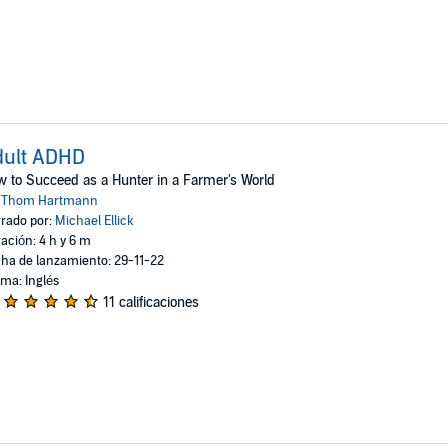
dult ADHD
 to Succeed as a Hunter in a Farmer's World
:
Thom Hartmann
rado por:
Michael Ellick
ación: 4 h y 6 m
ha de lanzamiento: 29-11-22
oma: Inglés
11 calificaciones