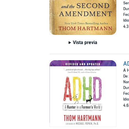
Ser
Dur
Fec
Idi
4.3
Vista previa
A
A H
De
Nar
Dur
Fec
Idi
4.6