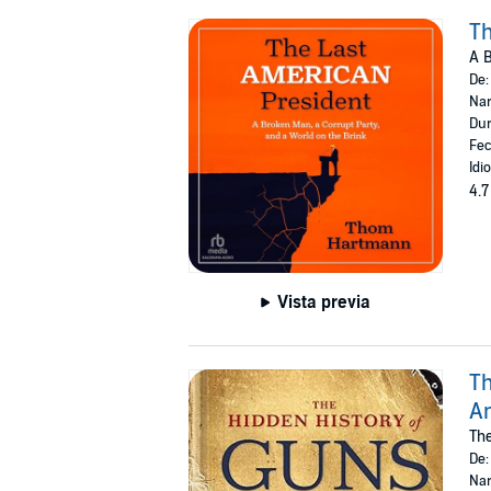
Th
A B
De
Nar
Dur
Fec
Idi
4.7
Vista previa
Th
A
Th
De
Nar