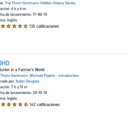
ie:
The Thom Hartmann Hidden History Series
ación: 4 h y 4 m
ha de lanzamiento: 17-06-19
oma: Inglés
135 calificaciones
DHD
unter in a Farmer's World
:
Thom Hartmann
,
Michael Popkin - introduction
rado por:
Robin Douglas
ación: 7 h y 51 m
ha de lanzamiento: 29-10-19
oma: Inglés
142 calificaciones