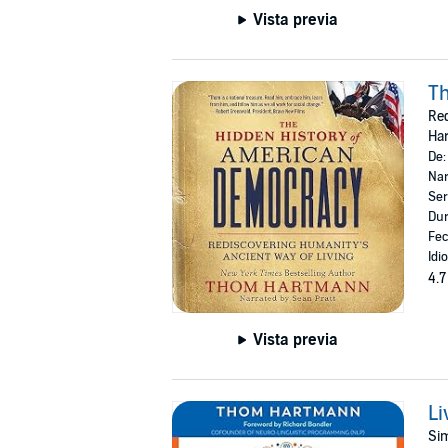
Vista previa
Th
Red
Har
De
Nar
Ser
Dur
Fec
Idi
4.7
Vista previa
Li
Sim