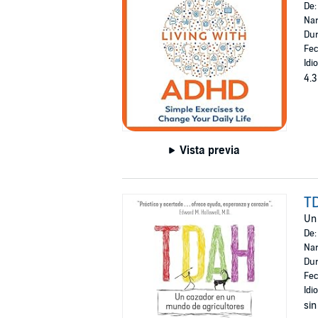
De
Nar
Dur
Fec
Idi
4.3
Vista previa
T
Un 
De
Nar
Dur
Fec
Idi
sin