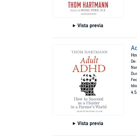
Vista previa
A
How
De
Nar
Dur
Fec
Idi
4.5
Vista previa