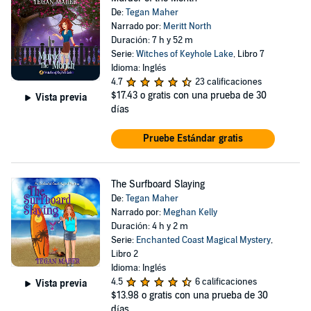
De:
Tegan Maher
Narrado por:
Meritt North
Duración: 7 h y 52 m
Serie:
Witches of Keyhole Lake
, Libro 7
Idioma: Inglés
4.7
23 calificaciones
$17.43
o gratis con una prueba de 30
Vista previa
días
Pruebe Estándar gratis
The Surfboard Slaying
De:
Tegan Maher
Narrado por:
Meghan Kelly
Duración: 4 h y 2 m
Serie:
Enchanted Coast Magical Mystery
,
Libro 2
Idioma: Inglés
4.5
6 calificaciones
Vista previa
$13.98
o gratis con una prueba de 30
días