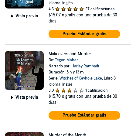
Idioma: Inglés
4.6
27 calificaciones
$15.07
o gratis con una prueba de 30
Vista previa
días
Pruebe Estándar gratis
Makeovers and Murder
De:
Tegan Maher
Narrado por:
Harley Rambadt
Duración: 5 h y 13 m
Serie:
Witches of Keyhole Lake
, Libro 8
Idioma: Inglés
3.0
1 calificación
$15.70
o gratis con una prueba de 30
Vista previa
días
Pruebe Estándar gratis
Murder of the Month