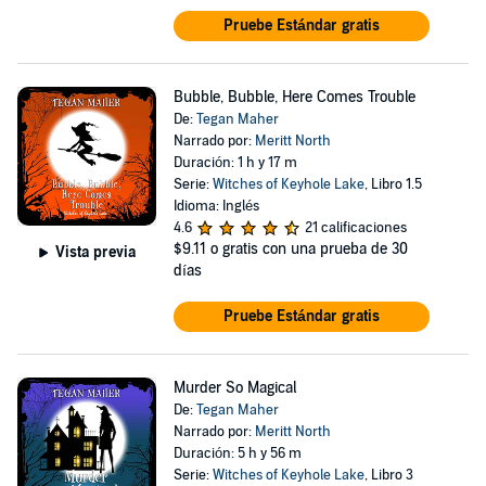
Pruebe Estándar gratis
Bubble, Bubble, Here Comes Trouble
De:
Tegan Maher
Narrado por:
Meritt North
Duración: 1 h y 17 m
Serie:
Witches of Keyhole Lake
, Libro 1.5
Idioma: Inglés
4.6
21 calificaciones
$9.11
o gratis con una prueba de 30
Vista previa
días
Pruebe Estándar gratis
Murder So Magical
De:
Tegan Maher
Narrado por:
Meritt North
Duración: 5 h y 56 m
Serie:
Witches of Keyhole Lake
, Libro 3