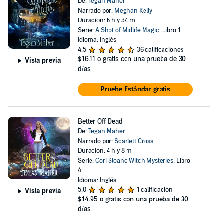
De:
Tegan Maher
Narrado por:
Meghan Kelly
Duración: 6 h y 34 m
Serie:
A Shot of Midlife Magic
, Libro 1
Idioma: Inglés
4.5
36 calificaciones
$16.11
o gratis con una prueba de 30
Vista previa
días
Pruebe Estándar gratis
Better Off Dead
De:
Tegan Maher
Narrado por:
Scarlett Cross
Duración: 4 h y 8 m
Serie:
Cori Sloane Witch Mysteries
, Libro
4
Idioma: Inglés
5.0
1 calificación
Vista previa
$14.95
o gratis con una prueba de 30
días