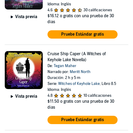
Idioma: Inglés
4.6
30 calificaciones
$16.12
o gratis con una prueba de 30
Vista previa
días
Pruebe Estándar gratis
Cruise Ship Caper (A Witches of
Keyhole Lake Novella)
De:
Tegan Maher
Narrado por:
Meritt North
Duración: 2 h y 5 m
Serie:
Witches of Keyhole Lake
, Libro 8.5
Idioma: Inglés
4.8
10 calificaciones
Vista previa
$11.50
o gratis con una prueba de 30
días
Pruebe Estándar gratis