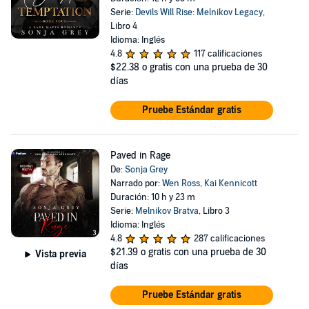
Serie:
Devils Will Rise: Melnikov Legacy
,
Libro 4
Idioma: Inglés
4.8
117 calificaciones
$22.38
o gratis con una prueba de 30
días
Pruebe Estándar gratis
Paved in Rage
De:
Sonja Grey
Narrado por:
Wen Ross
,
Kai Kennicott
Duración: 10 h y 23 m
Serie:
Melnikov Bratva
, Libro 3
Idioma: Inglés
4.8
287 calificaciones
$21.39
o gratis con una prueba de 30
Vista previa
días
Pruebe Estándar gratis