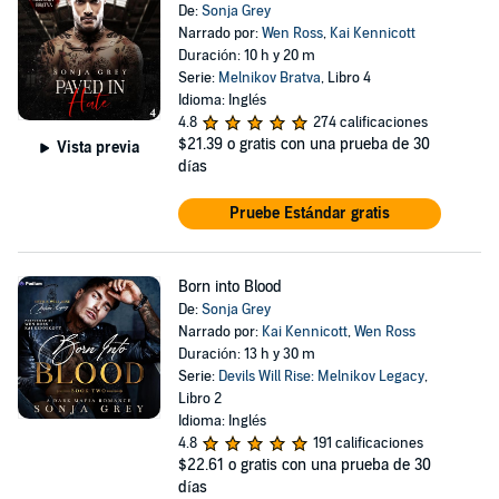
De:
Sonja Grey
Narrado por:
Wen Ross
,
Kai Kennicott
Duración: 10 h y 20 m
Serie:
Melnikov Bratva
, Libro 4
Idioma: Inglés
4.8
274 calificaciones
$21.39
o gratis con una prueba de 30
Vista previa
días
Pruebe Estándar gratis
Born into Blood
De:
Sonja Grey
Narrado por:
Kai Kennicott
,
Wen Ross
Duración: 13 h y 30 m
Serie:
Devils Will Rise: Melnikov Legacy
,
Libro 2
Idioma: Inglés
4.8
191 calificaciones
$22.61
o gratis con una prueba de 30
días