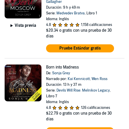
Gallagher
Duración: 9 h y 49 m
Serie:
Medvedev Bratva
, Libro 1
Idioma: Inglés
4.8
1,158 calificaciones
Vista previa
$20.34
o gratis con una prueba de 30
días
Pruebe Estándar gratis
Born into Madness
De:
Sonja Grey
Narrado por:
Kai Kennicott
,
Wen Ross
Duración: 13 h y 37 m
Serie:
Devils Will Rise: Melnikov Legacy
,
Libro 7
Idioma: Inglés
4.8
126 calificaciones
$22.79
o gratis con una prueba de 30
días