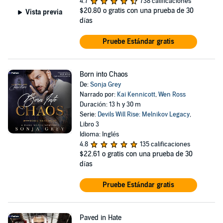
4.7
738 calificaciones
$20.80
o gratis con una prueba de 30
Vista previa
días
Pruebe Estándar gratis
Born into Chaos
De:
Sonja Grey
Narrado por:
Kai Kennicott
,
Wen Ross
Duración: 13 h y 30 m
Serie:
Devils Will Rise: Melnikov Legacy
,
Libro 3
Idioma: Inglés
4.8
135 calificaciones
$22.61
o gratis con una prueba de 30
días
Pruebe Estándar gratis
Paved in Hate