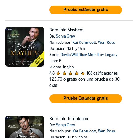
Pruebe Estándar gratis
Born into Mayhem
De:
Sonja Grey
Narrado por:
Kai Kennicott
,
Wen Ross
Duración: 13 h y 14 m
Serie:
Devils Will Rise: Melnikov Legacy
,
Libro 6
Idioma: Inglés
4.8
108 calificaciones
$22.79
o gratis con una prueba de 30
días
Pruebe Estándar gratis
Born into Temptation
De:
Sonja Grey
Narrado por:
Kai Kennicott
,
Wen Ross
Duración: 12 h y 55 m