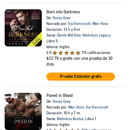
Born into Darkness
De:
Sonja Grey
Narrado por:
Kai Kennicott
,
Wen Ross
Duración: 13 h y 9 m
Serie:
Devils Will Rise: Melnikov Legacy
,
Libro 5
Idioma: Inglés
4.9
115 calificaciones
$22.79
o gratis con una prueba de 30
días
Pruebe Estándar gratis
Paved in Blood
De:
Sonja Grey
Narrado por:
Wen Ross
,
Kai Kennicott
Duración: 10 h y 7 m
Serie:
Melnikov Bratva
, Libro 1
Idioma: Inglés