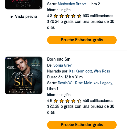
Serie:
Medvedev Bratva
, Libro 2
Idioma: Inglés
4.8
503 calificaciones
Vista previa
$20.34
o gratis con una prueba de 30
días
Pruebe Estándar gratis
Born into Sin
De:
Sonja Grey
Narrado por:
Kai Kennicott
,
Wen Ross
Duración: 12 h y 31 m
Serie:
Devils Will Rise: Melnikov Legacy
,
Libro 1
Idioma: Inglés
4.6
459 calificaciones
$22.38
o gratis con una prueba de 30
días
Pruebe Estándar gratis