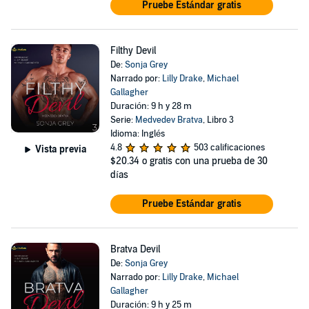
Pruebe Estándar gratis
Filthy Devil
De:
Sonja Grey
Narrado por:
Lilly Drake
,
Michael
Gallagher
Duración: 9 h y 28 m
Serie:
Medvedev Bratva
, Libro 3
Idioma: Inglés
4.8
503 calificaciones
Vista previa
$20.34
o gratis con una prueba de 30
días
Pruebe Estándar gratis
Bratva Devil
De:
Sonja Grey
Narrado por:
Lilly Drake
,
Michael
Gallagher
Duración: 9 h y 25 m