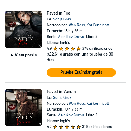
Paved in Fire
De:
Sonja Grey
Narrado por:
Wen Ross
,
Kai Kennicott
Duración: 13 h y 26 m
Serie:
Melnikov Bratva
, Libro 5
Idioma: Inglés
4.9
376 calificaciones
$22.61
o gratis con una prueba de 30
Vista previa
días
Pruebe Estándar gratis
Paved in Venom
De:
Sonja Grey
Narrado por:
Wen Ross
,
Kai Kennicott
Duración: 10 h y 33 m
Serie:
Melnikov Bratva
, Libro 2
Idioma: Inglés
4.7
319 calificaciones