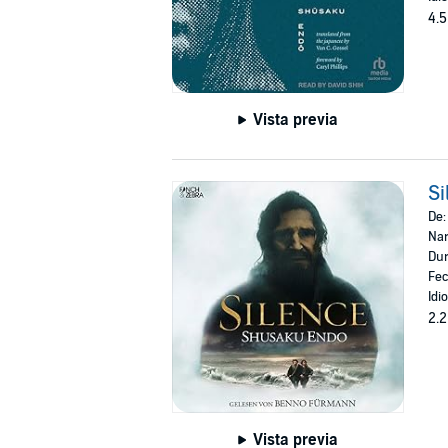
4.5
Vista previa
Si
De
Nar
Dur
Fec
Idi
2.2
Vista previa