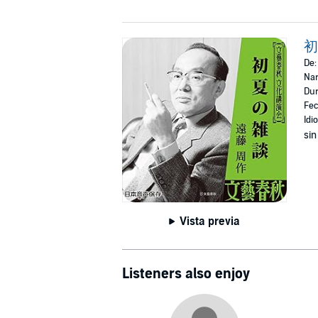
初
De
Nar
Dur
Fec
Idi
sin
Vista previa
Listeners also enjoy