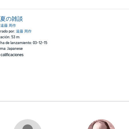
夏の雑談
:
遠藤 周作
rado por:
遠藤 周作
ación: 53 m
ha de lanzamiento: 03-12-15
oma: Japanese
 calificaciones