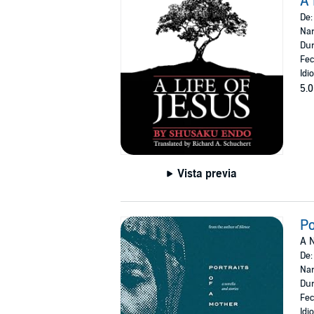
A 
De
Nar
Dur
Fec
Idi
5.0
Vista previa
Po
A N
De
Nar
Dur
Fec
Idi