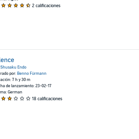
2 calificaciones
lence
:
Shusaku Endo
rado por:
Benno Fürmann
ación: 7 h y 30 m
ha de lanzamiento: 23-02-17
oma: German
18 calificaciones