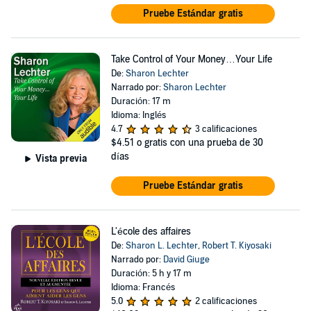
Pruebe Estándar gratis
Take Control of Your Money…Your Life
De:
Sharon Lechter
Narrado por:
Sharon Lechter
Duración: 17 m
Idioma: Inglés
4.7
3 calificaciones
$4.51
o gratis con una prueba de 30
días
Vista previa
Pruebe Estándar gratis
L'école des affaires
De:
Sharon L. Lechter
,
Robert T. Kiyosaki
Narrado por:
David Giuge
Duración: 5 h y 17 m
Idioma: Francés
5.0
2 calificaciones