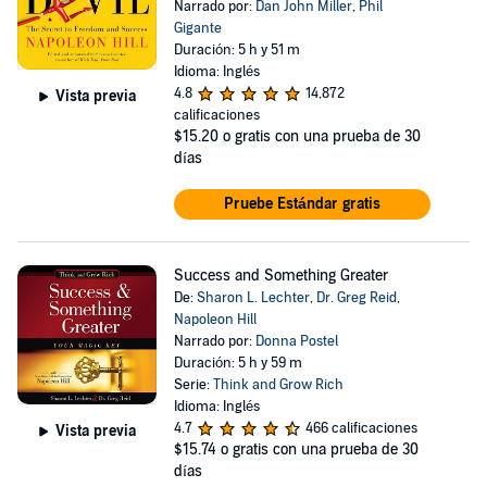
Narrado por:
Dan John Miller
,
Phil
Gigante
Duración: 5 h y 51 m
Idioma: Inglés
4.8
14,872
Vista previa
calificaciones
$15.20
o gratis con una prueba de 30
días
Pruebe Estándar gratis
Success and Something Greater
De:
Sharon L. Lechter
,
Dr. Greg Reid
,
Napoleon Hill
Narrado por:
Donna Postel
Duración: 5 h y 59 m
Serie:
Think and Grow Rich
Idioma: Inglés
4.7
466 calificaciones
Vista previa
$15.74
o gratis con una prueba de 30
días