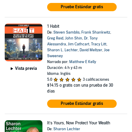
Pruebe Estándar gratis
1 Habit
De:
Steven Samblis
,
Frank Shankwitz
,
Greg Reid
,
John Shin
,
Dr. Tony
Alessandra
,
Jim Cathcart
,
Tracy Litt
,
Sharon L. Lechter
,
David Meltzer
,
Joe
Sweeney
Narrado por:
Matthew E Kelly
Duración: 4 h y 43 m
Vista previa
Idioma: Inglés
5.0
3 calificaciones
$14.15
o gratis con una prueba de 30
días
Pruebe Estándar gratis
It’s Yours, Now Protect Your Wealth
De:
Sharon Lechter