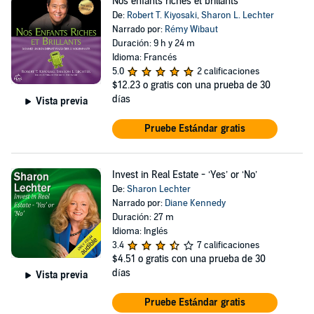
Nos enfants riches et brillants
De:
Robert T. Kiyosaki
,
Sharon L. Lechter
Narrado por:
Rémy Wibaut
Duración: 9 h y 24 m
Idioma: Francés
5.0
2 calificaciones
$12.23
o gratis con una prueba de 30
días
Vista previa
Pruebe Estándar gratis
Invest in Real Estate - ‘Yes’ or ‘No’
De:
Sharon Lechter
Narrado por:
Diane Kennedy
Duración: 27 m
Idioma: Inglés
3.4
7 calificaciones
$4.51
o gratis con una prueba de 30
días
Vista previa
Pruebe Estándar gratis