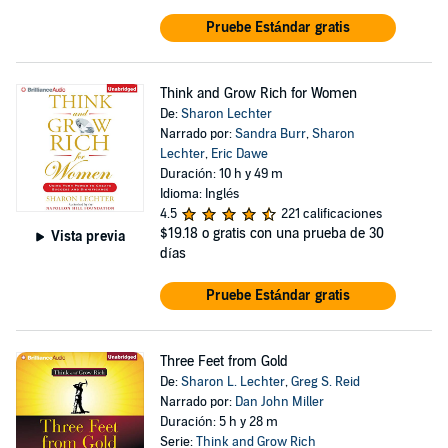
Pruebe Estándar gratis
Think and Grow Rich for Women
De:
Sharon Lechter
Narrado por:
Sandra Burr
,
Sharon
Lechter
,
Eric Dawe
Duración: 10 h y 49 m
Idioma: Inglés
4.5
221 calificaciones
$19.18
o gratis con una prueba de 30
Vista previa
días
Pruebe Estándar gratis
Three Feet from Gold
De:
Sharon L. Lechter
,
Greg S. Reid
Narrado por:
Dan John Miller
Duración: 5 h y 28 m
Serie:
Think and Grow Rich