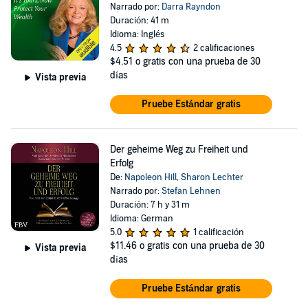
Narrado por:
Darra Rayndon
Duración: 41 m
Idioma: Inglés
4.5
2 calificaciones
$4.51
o gratis con una prueba de 30
días
Vista previa
Pruebe Estándar gratis
Der geheime Weg zu Freiheit und
Erfolg
De:
Napoleon Hill
,
Sharon Lechter
Narrado por:
Stefan Lehnen
Duración: 7 h y 31 m
Idioma: German
5.0
1 calificación
$11.46
o gratis con una prueba de 30
Vista previa
días
Pruebe Estándar gratis