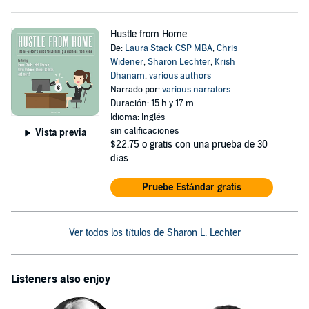
Hustle from Home
De:
Laura Stack CSP MBA
,
Chris
Widener
,
Sharon Lechter
,
Krish
Dhanam
,
various authors
Narrado por:
various narrators
Duración: 15 h y 17 m
Idioma: Inglés
sin calificaciones
Vista previa
$22.75
o gratis con una prueba de 30
días
Pruebe Estándar gratis
Ver todos los títulos de Sharon L. Lechter
Listeners also enjoy