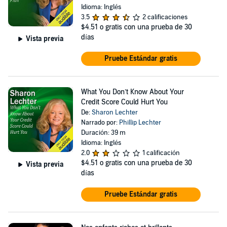
Idioma: Inglés
3.5
2 calificaciones
$4.51
o gratis con una prueba de 30
días
Vista previa
Pruebe Estándar gratis
What You Don’t Know About Your
Credit Score Could Hurt You
De:
Sharon Lechter
Narrado por:
Phillip Lechter
Duración: 39 m
Idioma: Inglés
2.0
1 calificación
$4.51
o gratis con una prueba de 30
Vista previa
días
Pruebe Estándar gratis