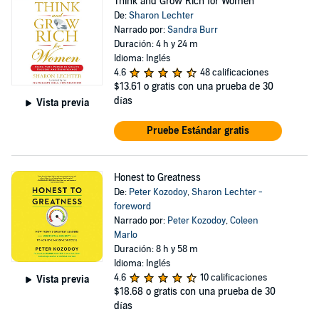
Think and Grow Rich for Women
De:
Sharon Lechter
Narrado por:
Sandra Burr
Duración: 4 h y 24 m
Idioma: Inglés
4.6
48 calificaciones
$13.61
o gratis con una prueba de 30
días
Vista previa
Pruebe Estándar gratis
Honest to Greatness
De:
Peter Kozodoy
,
Sharon Lechter -
foreword
Narrado por:
Peter Kozodoy
,
Coleen
Marlo
Duración: 8 h y 58 m
Idioma: Inglés
4.6
10 calificaciones
Vista previa
$18.68
o gratis con una prueba de 30
días