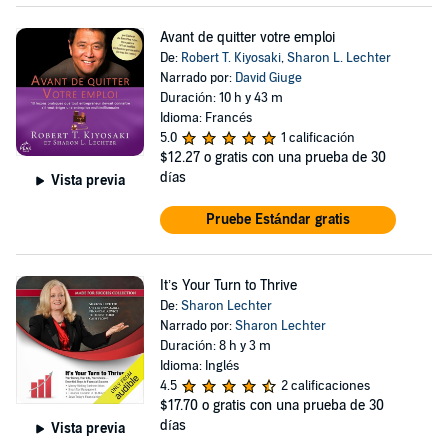
Avant de quitter votre emploi
De:
Robert T. Kiyosaki
,
Sharon L. Lechter
Narrado por:
David Giuge
Duración: 10 h y 43 m
Idioma: Francés
5.0
1 calificación
$12.27
o gratis con una prueba de 30
días
Vista previa
Pruebe Estándar gratis
It’s Your Turn to Thrive
De:
Sharon Lechter
Narrado por:
Sharon Lechter
Duración: 8 h y 3 m
Idioma: Inglés
4.5
2 calificaciones
$17.70
o gratis con una prueba de 30
días
Vista previa