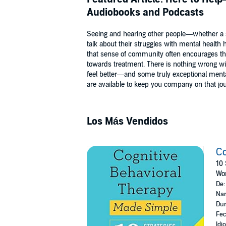
Audiobooks and Podcasts
Seeing and hearing other people—whether a st
talk about their struggles with mental health
that sense of community often encourages tho
towards treatment. There is nothing wrong wi
feel better—and some truly exceptional ment
are available to keep you company on that jo
Los Más Vendidos
Co
10 
Wo
De
Nar
Dur
Fec
Idi