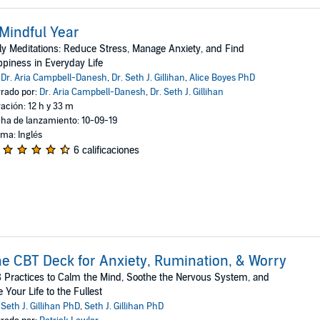
Mindful Year
ly Meditations: Reduce Stress, Manage Anxiety, and Find
piness in Everyday Life
:
Dr. Aria Campbell-Danesh
,
Dr. Seth J. Gillihan
,
Alice Boyes PhD
rado por:
Dr. Aria Campbell-Danesh
,
Dr. Seth J. Gillihan
ación: 12 h y 33 m
ha de lanzamiento: 10-09-19
oma: Inglés
6 calificaciones
e CBT Deck for Anxiety, Rumination, & Worry
 Practices to Calm the Mind, Soothe the Nervous System, and
e Your Life to the Fullest
:
Seth J. Gillihan PhD
,
Seth J. Gillihan PhD