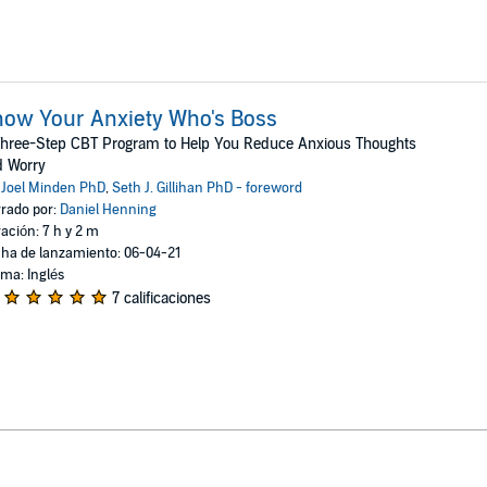
ow Your Anxiety Who's Boss
Three-Step CBT Program to Help You Reduce Anxious Thoughts
d Worry
:
Joel Minden PhD
,
Seth J. Gillihan PhD - foreword
rado por:
Daniel Henning
ación: 7 h y 2 m
ha de lanzamiento: 06-04-21
oma: Inglés
7 calificaciones