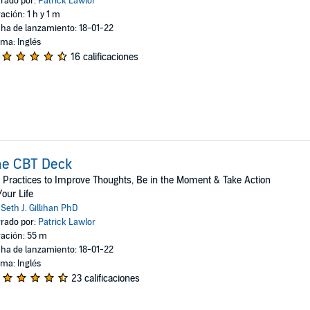
rado por:
Patrick Lawlor
ación: 1 h y 1 m
ha de lanzamiento: 18-01-22
oma: Inglés
16 calificaciones
he CBT Deck
 Practices to Improve Thoughts, Be in the Moment & Take Action
Your Life
:
Seth J. Gillihan PhD
rado por:
Patrick Lawlor
ación: 55 m
ha de lanzamiento: 18-01-22
oma: Inglés
23 calificaciones