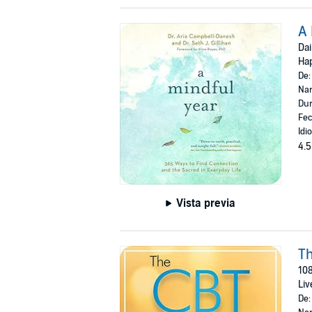
A 
Dai
Hap
De
Nar
Dur
Fec
Idi
4.5
Vista previa
Th
108
Liv
De