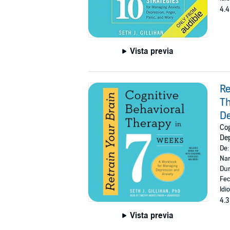
4.4
Vista previa
Re
Th
De
Cog
Dep
De
Nar
Dur
Fec
Idi
4.3
Vista previa