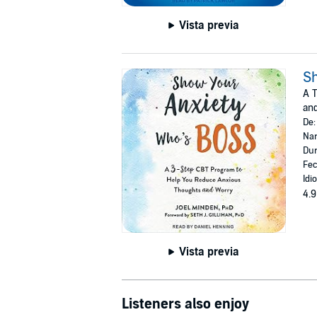
Vista previa
Sh
A 
an
De
Nar
Dur
Fec
Idi
4.9
Vista previa
Listeners also enjoy