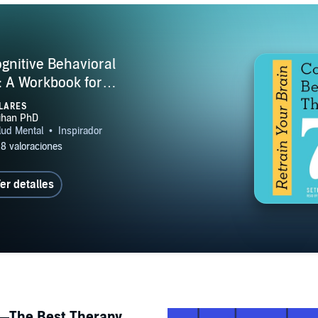
ognitive Behavioral
: A Workbook for
on and Anxiety
LARES
er detalles
lp—The Best Therapy