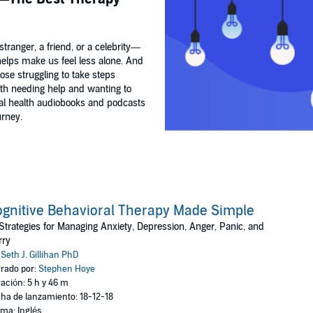
ranger, a friend, or a celebrity—
 helps make us feel less alone. And
se struggling to take steps
th needing help and wanting to
al health audiobooks and podcasts
urney.
gnitive Behavioral Therapy Made Simple
Strategies for Managing Anxiety, Depression, Anger, Panic, and
rry
:
Seth J. Gillihan PhD
rado por:
Stephen Hoye
ación: 5 h y 46 m
ha de lanzamiento: 18-12-18
oma: Inglés