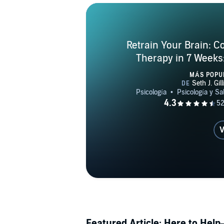
Retrain Your Brain: C
Therapy in 7 Weeks
Managing Depressi
MÁS POPU
V
Featured Article: Here to He