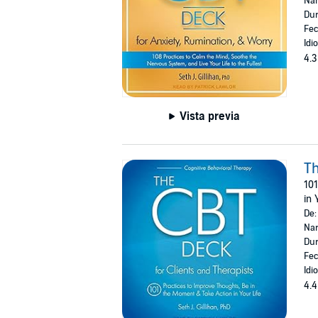
Nar
Dur
Fec
Idi
4.3
Vista previa
T
101
in 
De
Nar
Dur
Fec
Idi
4.4