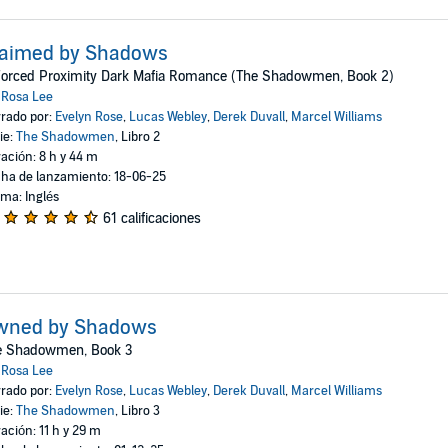
laimed by Shadows
Forced Proximity Dark Mafia Romance (The Shadowmen, Book 2)
:
Rosa Lee
rado por:
Evelyn Rose
,
Lucas Webley
,
Derek Duvall
,
Marcel Williams
ie:
The Shadowmen
, Libro 2
ación: 8 h y 44 m
ha de lanzamiento: 18-06-25
oma: Inglés
61 calificaciones
wned by Shadows
e Shadowmen, Book 3
:
Rosa Lee
rado por:
Evelyn Rose
,
Lucas Webley
,
Derek Duvall
,
Marcel Williams
ie:
The Shadowmen
, Libro 3
ación: 11 h y 29 m