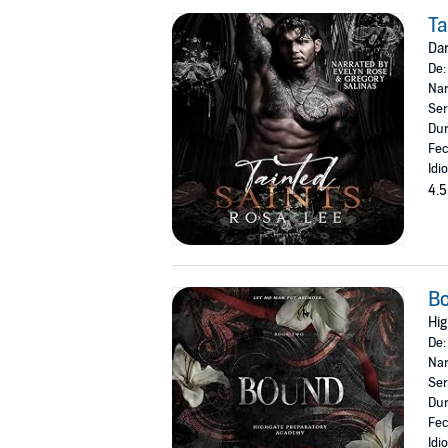
Ta
Dar
De
Nar
Ser
Dur
Fec
Idi
4.5
B
Hig
De
Nar
Ser
Dur
Fec
Idi