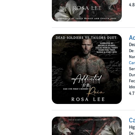
4.8
Ad
Dea
De
Nar
Car
Ser
Dur
Fec
Idi
4.7
C
Hig
De