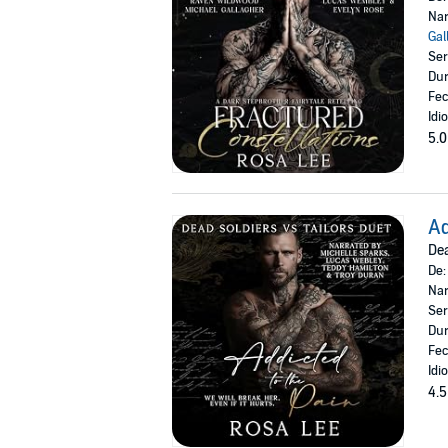
Nar
Gal
Ser
Dur
Fec
Idi
5.0
Ad
Dea
De
Nar
Ser
Dur
Fec
Idi
4.5