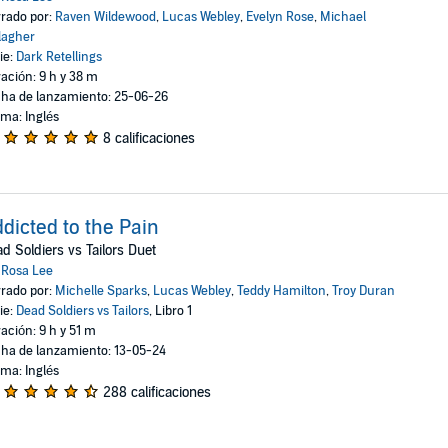
rado por:
Raven Wildewood
,
Lucas Webley
,
Evelyn Rose
,
Michael
lagher
ie:
Dark Retellings
ación: 9 h y 38 m
ha de lanzamiento: 25-06-26
oma: Inglés
8 calificaciones
dicted to the Pain
d Soldiers vs Tailors Duet
:
Rosa Lee
rado por:
Michelle Sparks
,
Lucas Webley
,
Teddy Hamilton
,
Troy Duran
ie:
Dead Soldiers vs Tailors
, Libro 1
ación: 9 h y 51 m
ha de lanzamiento: 13-05-24
oma: Inglés
288 calificaciones