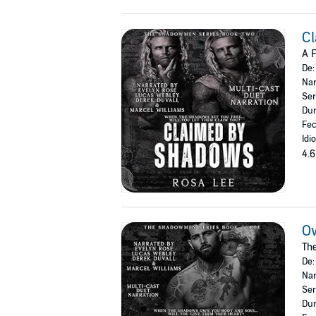
C
A 
De
Nar
Ser
Dur
Fec
Idi
4.6
O
Th
De
Nar
Ser
Dur