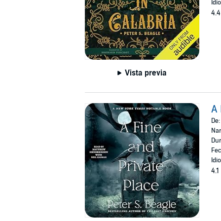
Idi
4.4
Vista previa
A 
De
Nar
Dur
Fec
Idi
4.1