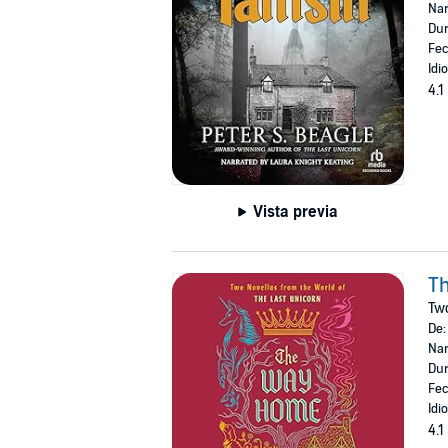
Nar
Dur
Fec
Idi
4.1
Vista previa
T
Two
De
Nar
Dur
Fec
Idi
4.1