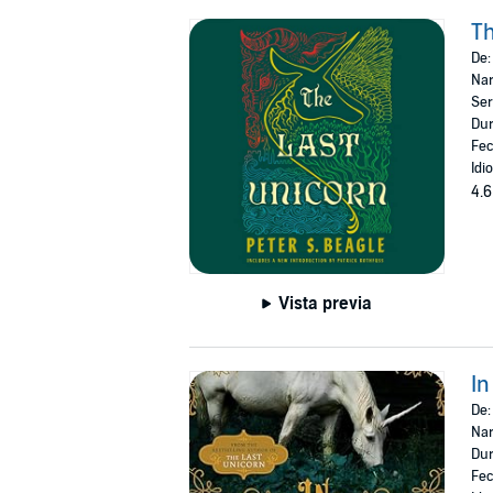
Th
De
Nar
Ser
Dur
Fec
Idi
4.6
Vista previa
In
De
Nar
Dur
Fec