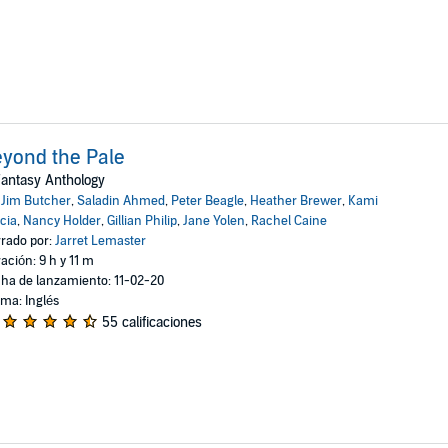
yond the Pale
antasy Anthology
:
Jim Butcher
,
Saladin Ahmed
,
Peter Beagle
,
Heather Brewer
,
Kami
cia
,
Nancy Holder
,
Gillian Philip
,
Jane Yolen
,
Rachel Caine
rado por:
Jarret Lemaster
ación: 9 h y 11 m
ha de lanzamiento: 11-02-20
oma: Inglés
55 calificaciones