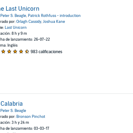
e Last Unicorn
:
Peter S. Beagle
,
Patrick Rothfuss - introduction
rado por:
Orlagh Cassidy
,
Joshua Kane
ie:
Last Unicorn
ación: 8 h y 9 m
ha de lanzamiento: 26-07-22
oma: Inglés
983 calificaciones
 Calabria
:
Peter S. Beagle
rado por:
Bronson Pinchot
ación: 3 h y 24 m
ha de lanzamiento: 03-03-17