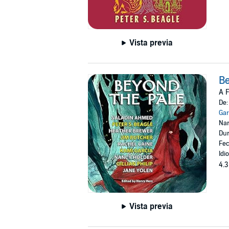
Vista previa
Be
A F
De
Gar
Nar
Dur
Fec
Idi
4.3
Vista previa