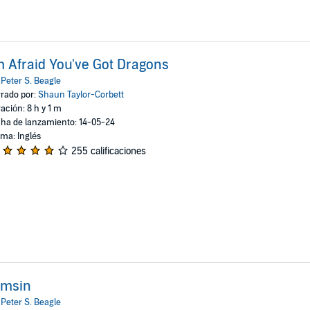
m Afraid You've Got Dragons
:
Peter S. Beagle
rado por:
Shaun Taylor-Corbett
ación: 8 h y 1 m
ha de lanzamiento: 14-05-24
oma: Inglés
255 calificaciones
amsin
:
Peter S. Beagle