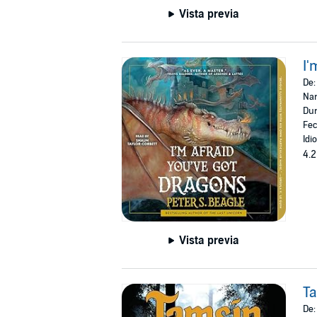
Vista previa
I'
De
Nar
Dur
Fec
Idi
4.2
Vista previa
T
De