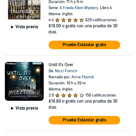
Duración: 11 h y 9 m
Serie:
A Frieda Klein Mystery
, Libro 4
Idioma: Inglés
4.4
629 calificaciones
$18.00
o gratis con una prueba de 30
Vista previa
días
Pruebe Estándar gratis
Until It's Over
De:
Nicci French
Narrado por:
Anne Flosnik
Duración: 10 h y 39 m
Idioma: Inglés
3.9
150 calificaciones
$18.89
o gratis con una prueba de 30
días
Vista previa
Pruebe Estándar gratis