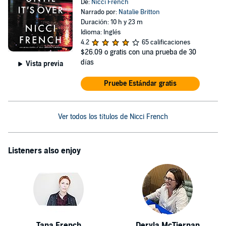
De:
Nicci French
Narrado por:
Natalie Britton
Duración: 10 h y 23 m
Idioma: Inglés
4.2
65 calificaciones
$26.09
o gratis con una prueba de 30
días
Vista previa
Pruebe Estándar gratis
Ver todos los títulos de Nicci French
Listeners also enjoy
Tana French
Dervla McTiernan