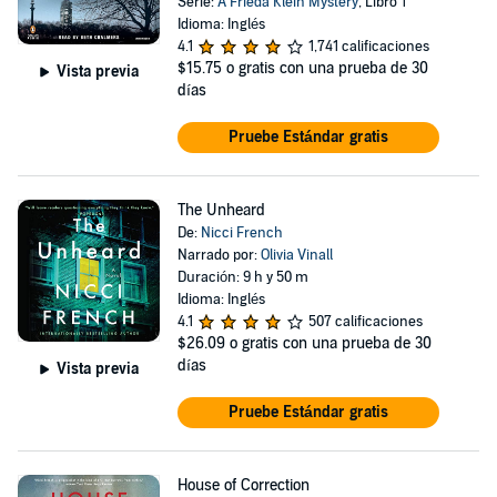
Serie:
A Frieda Klein Mystery
, Libro 1
Idioma: Inglés
4.1
1,741 calificaciones
$15.75
o gratis con una prueba de 30
Vista previa
días
Pruebe Estándar gratis
The Unheard
De:
Nicci French
Narrado por:
Olivia Vinall
Duración: 9 h y 50 m
Idioma: Inglés
4.1
507 calificaciones
$26.09
o gratis con una prueba de 30
días
Vista previa
Pruebe Estándar gratis
House of Correction