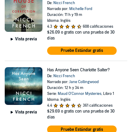
De:
Nicci French
Narrado por:
Michelle Ford
Duración: 11 h y 19 m
Idioma: Inglés
4.3
608 calificaciones
$26.09
o gratis con una prueba de 30
días
Vista previa
Pruebe Estándar gratis
Has Anyone Seen Charlotte Salter?
De:
Nicci French
Narrado por:
Jane Collingwood
Duración: 12 h y 34 m
Serie:
Maud O’Connor Mysteries
, Libro 1
Idioma: Inglés
4.4
361 calificaciones
$29.69
o gratis con una prueba de 30
Vista previa
días
Pruebe Estándar gratis