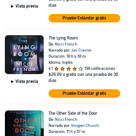
días
Vista previa
Pruebe Estándar gratis
The Lying Room
De:
Nicci French
Narrado por:
Jan Cramer
Duración: 10 h y 38 m
Idioma: Inglés
4.1
199 calificaciones
$26.09
o gratis con una prueba de 30
días
Vista previa
Pruebe Estándar gratis
The Other Side of the Door
De:
Nicci French
Narrado por:
Imogen Church
Duración: 11 h y 57 m