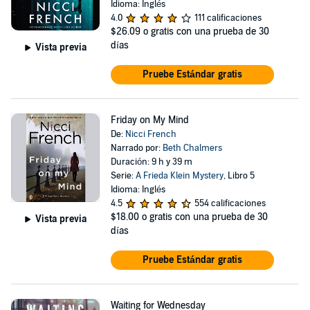
Idioma: Inglés
4.0
111 calificaciones
$26.09
o gratis con una prueba de 30
días
Vista previa
Pruebe Estándar gratis
Friday on My Mind
De:
Nicci French
Narrado por:
Beth Chalmers
Duración: 9 h y 39 m
Serie:
A Frieda Klein Mystery
, Libro 5
Idioma: Inglés
4.5
554 calificaciones
$18.00
o gratis con una prueba de 30
Vista previa
días
Pruebe Estándar gratis
Waiting for Wednesday