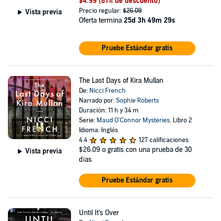
$4.99
(81% de descuento)
Precio regular:
$26.09
Vista previa
Oferta termina
25d 3h 49m 29s
Pruebe Estándar gratis
The Last Days of Kira Mullan
De:
Nicci French
Narrado por:
Sophie Roberts
Duración: 11 h y 34 m
Serie:
Maud O’Connor Mysteries
, Libro 2
Idioma: Inglés
4.4
127 calificaciones
$26.09
o gratis con una prueba de 30
Vista previa
días
Pruebe Estándar gratis
Until It's Over