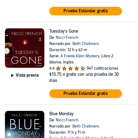
Pruebe Estándar gratis
Tuesday's Gone
De:
Nicci French
Narrado por:
Beth Chalmers
Duración: 12 h y 42 m
Serie:
A Frieda Klein Mystery
, Libro 2
Idioma: Inglés
4.4
947 calificaciones
$15.75
o gratis con una prueba de 30
Vista previa
días
Pruebe Estándar gratis
Blue Monday
De:
Nicci French
Narrado por:
Beth Chalmers
Duración: 11 h y 11 m