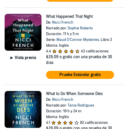
What Happened That Night
De:
Nicci French
Narrado por:
Sophie Roberts
Duración: 11 h y 5 m
Serie:
Maud O’Connor Mysteries
, Libro 3
Idioma: Inglés
4.4
43 calificaciones
$26.09
o gratis con una prueba de 30
Vista previa
días
Pruebe Estándar gratis
What to Do When Someone Dies
De:
Nicci French
Narrado por:
Tania Rodrigues
Duración: 10 h y 24 m
Idioma: Inglés
4.1
82 calificaciones
$26.09
o gratis con una prueba de 30