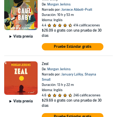
De:
Morgan Jerkins
Narrado por:
Joniece Abbott-Pratt
Duración: 10 h y 53 m
Idioma: Inglés
4.4
414 calificaciones
$26.09
o gratis con una prueba de 30
días
Vista previa
Pruebe Estándar gratis
Zeal
De:
Morgan Jerkins
Narrado por:
January LaVoy
,
Shayna
Small
Duración: 13 h y 22 m
Idioma: Inglés
4.6
246 calificaciones
$29.69
o gratis con una prueba de 30
Vista previa
días
Pruebe Estándar gratis