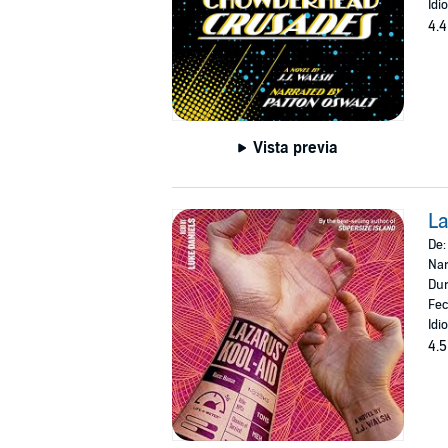
Idi
4.4
Vista previa
La
De
Nar
Dur
Fec
Idi
4.5