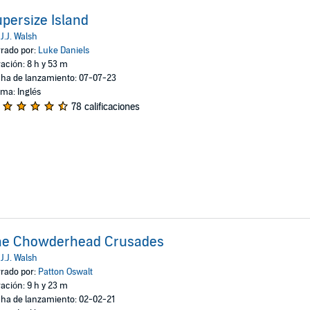
persize Island
:
J.J. Walsh
rado por:
Luke Daniels
ación: 8 h y 53 m
ha de lanzamiento: 07-07-23
oma: Inglés
78 calificaciones
he Chowderhead Crusades
:
J.J. Walsh
rado por:
Patton Oswalt
ación: 9 h y 23 m
ha de lanzamiento: 02-02-21