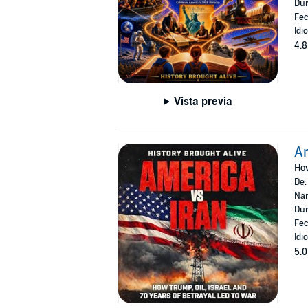
Dur
Fec
Idi
4.8
Vista previa
Am
How
De
Nar
Dur
Fec
Idi
5.0