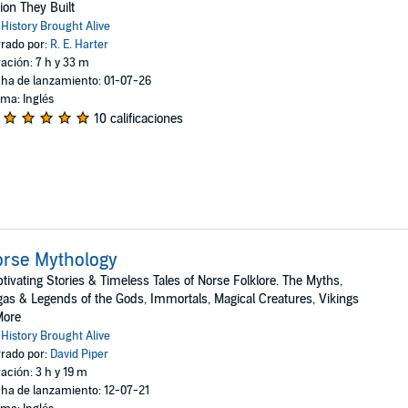
ion They Built
:
History Brought Alive
rado por:
R. E. Harter
ación: 7 h y 33 m
ha de lanzamiento: 01-07-26
oma: Inglés
10 calificaciones
rse Mythology
tivating Stories & Timeless Tales of Norse Folklore. The Myths,
as & Legends of the Gods, Immortals, Magical Creatures, Vikings
More
:
History Brought Alive
rado por:
David Piper
ación: 3 h y 19 m
ha de lanzamiento: 12-07-21