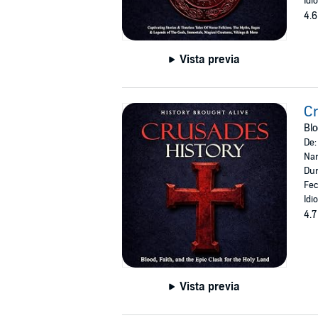
Idi
4.6
Vista previa
Cr
Blo
De
Nar
Dur
Fec
Idi
4.7
Vista previa