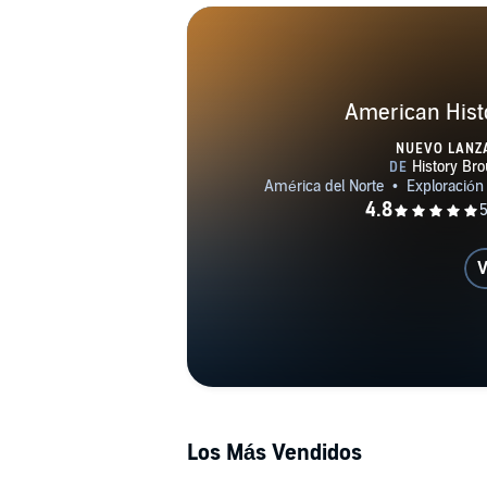
American Histo
NUEVO LANZ
V
Los Más Vendidos