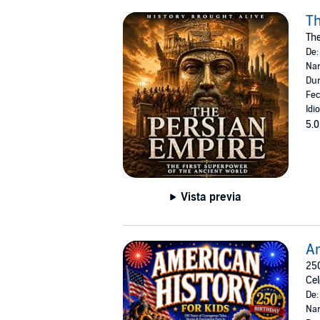
Th
The
De
Nar
Dur
Fec
Idi
5.0
Vista previa
Am
250
Cel
De
Nar