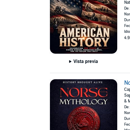
Nat
De
Nar
Dur
Fec
Idi
4.9
Vista previa
No
Cap
Sag
& 
De
Nar
Dur
Fec