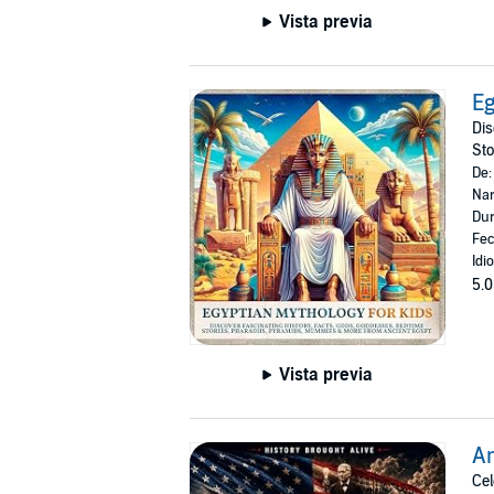
Vista previa
Eg
Dis
Sto
De
Nar
Dur
Fec
Idi
5.0
Vista previa
Am
Cel