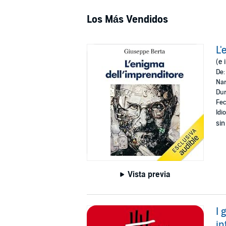
Los Más Vendidos
L'
(e 
De
Nar
Dur
Fec
Idi
sin
Vista previa
I 
in