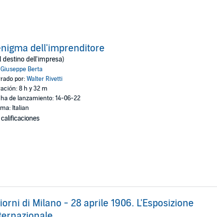
enigma dell'imprenditore
il destino dell'impresa)
:
Giuseppe Berta
rado por:
Walter Rivetti
ación: 8 h y 32 m
ha de lanzamiento: 14-06-22
oma: Italian
 calificaciones
giorni di Milano - 28 aprile 1906. L'Esposizione
ternazionale