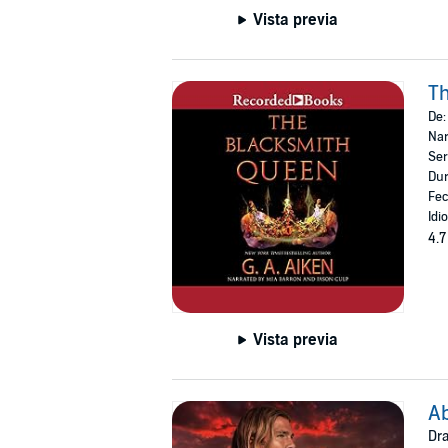
Vista previa
T
De
Nar
Ser
Dur
Fec
Idi
4.7
Vista previa
Ab
Dra