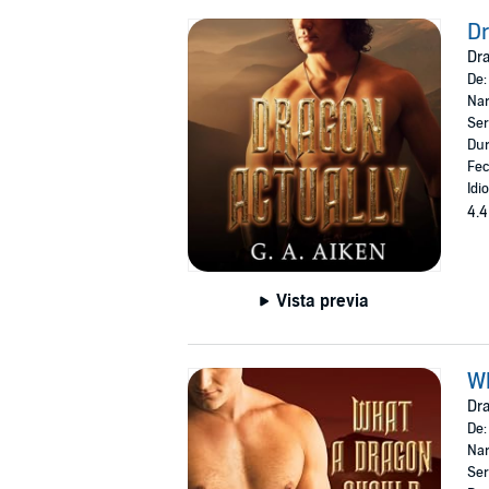
Dr
Dra
De
Nar
Ser
Dur
Fec
Idi
4.4
Vista previa
W
Dra
De
Nar
Ser