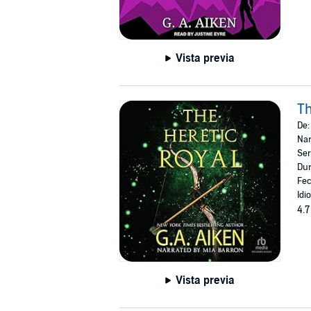
Vista previa
Th
De
Nar
Ser
Dur
Fec
Idi
4.7
Vista previa