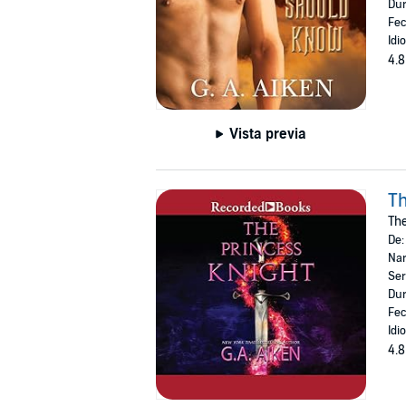
Dur
Fec
Idi
4.8
Vista previa
Th
The
De
Nar
Ser
Dur
Fec
Idi
4.8