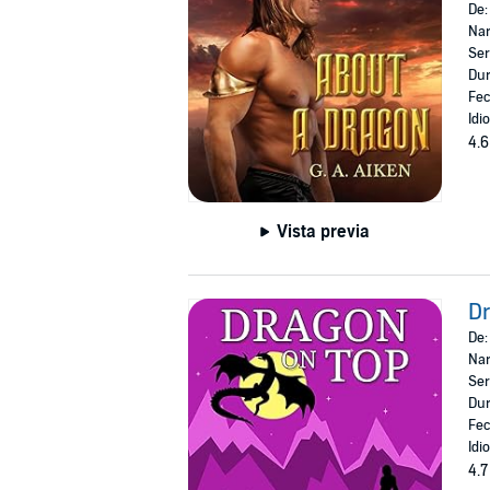
De
Nar
Ser
Dur
Fec
Idi
4.6
Vista previa
Dr
De
Nar
Ser
Dur
Fec
Idi
4.7