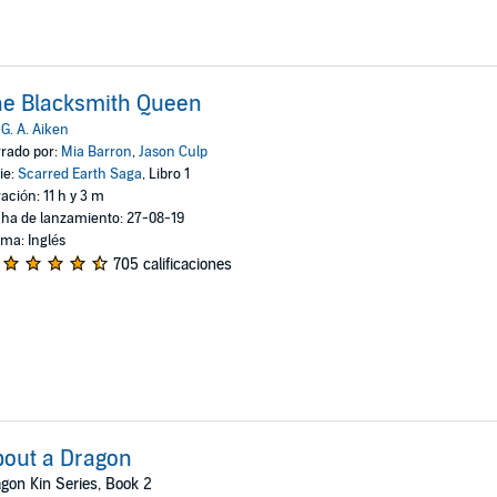
he Blacksmith Queen
:
G. A. Aiken
rado por:
Mia Barron
,
Jason Culp
ie:
Scarred Earth Saga
, Libro 1
ación: 11 h y 3 m
ha de lanzamiento: 27-08-19
oma: Inglés
705 calificaciones
out a Dragon
gon Kin Series, Book 2