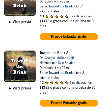
Duración: 4 h y 35 m
Serie:
Toward the Brink
, Libro 1
Idioma: Inglés
4.3
6 calificaciones
$13.72
o gratis con una prueba de 30
Vista previa
días
Pruebe Estándar gratis
Toward the Brink 2
De:
Craig A. McDonough
Narrado por:
Kyle Snyder
Duración: 4 h y 29 m
Serie:
Toward the Brink
, Libro 2
Idioma: Inglés
4.3
3 calificaciones
$13.72
o gratis con una prueba de 30
Vista previa
días
Pruebe Estándar gratis