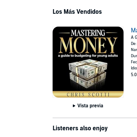
Los Más Vendidos
M
A G
De
Nar
Dur
Fec
Idi
5.0
Vista previa
Listeners also enjoy