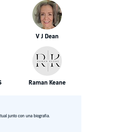
V J Dean
S
Raman Keane
ual junto con una biografía.