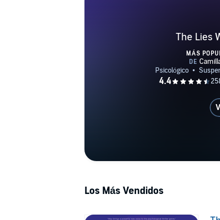
The Lies 
MÁS POPU
V
Los Más Vendidos