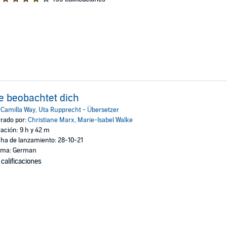
e beobachtet dich
:
Camilla Way
,
Uta Rupprecht - Übersetzer
rado por:
Christiane Marx
,
Marie-Isabel Walke
ación: 9 h y 42 m
ha de lanzamiento: 28-10-21
oma: German
 calificaciones