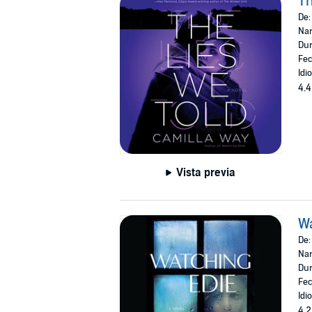
Th
De
Nar
Dur
Fec
Idi
4.4
Vista previa
Wa
De
Nar
Dur
Fec
Idi
4.2