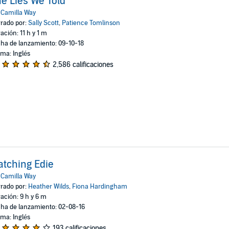
e Lies We Told
:
Camilla Way
rado por:
Sally Scott
,
Patience Tomlinson
ación: 11 h y 1 m
ha de lanzamiento: 09-10-18
oma: Inglés
2,586 calificaciones
tching Edie
:
Camilla Way
rado por:
Heather Wilds
,
Fiona Hardingham
ación: 9 h y 6 m
ha de lanzamiento: 02-08-16
oma: Inglés
193 calificaciones