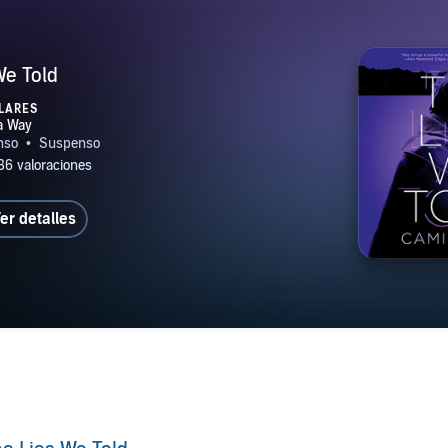
We Told
LARES
er detalles