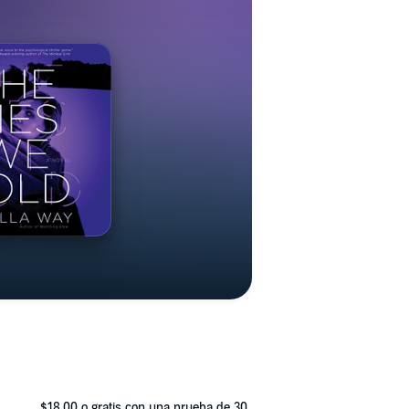
$18.00
o gratis con una prueba de 30