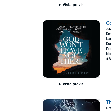
Vista previa
Go
Jos
De
Nar
Dur
Fec
Idi
4.8
Vista previa
Th
Pr