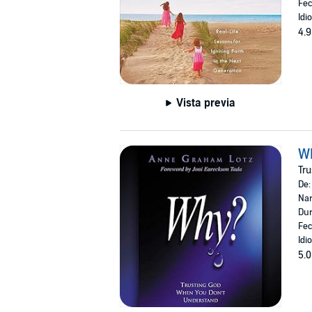
Fec
Idi
4.9
Vista previa
W
Tru
De
Nar
Dur
Fec
Idi
5.0