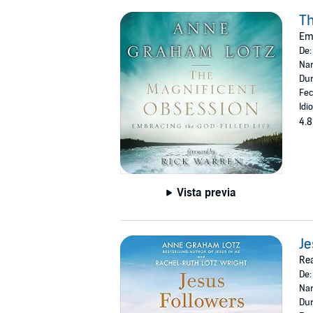
Th
Emb
De
Nar
Dur
Fec
Idi
4.8
Vista previa
Je
Rea
De
Nar
Dur