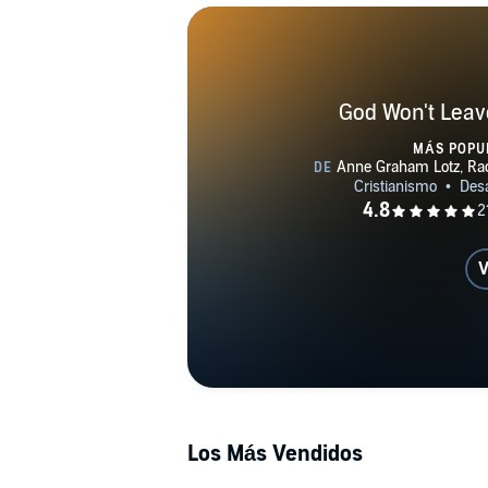
God Won't Leav
MÁS POPU
V
Los Más Vendidos