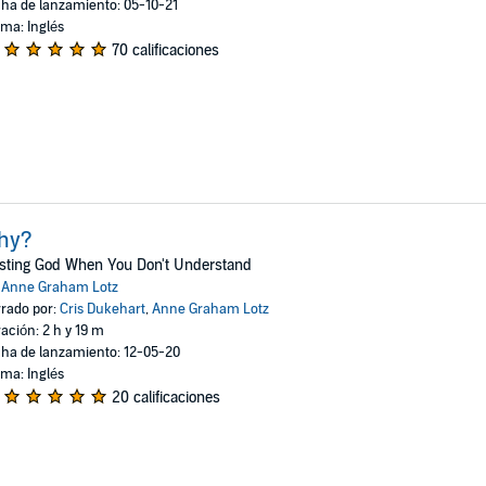
ha de lanzamiento: 05-10-21
oma: Inglés
70 calificaciones
hy?
sting God When You Don't Understand
:
Anne Graham Lotz
rado por:
Cris Dukehart
,
Anne Graham Lotz
ación: 2 h y 19 m
ha de lanzamiento: 12-05-20
oma: Inglés
20 calificaciones