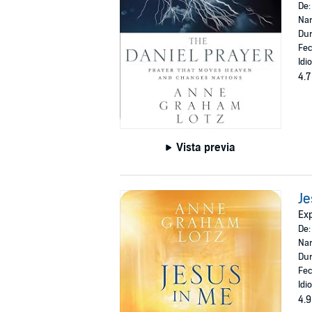
De
Nar
Dur
Fec
Idi
4.7
Vista previa
Je
Exp
De
Nar
Dur
Fec
Idi
4.9