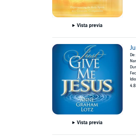
Vista previa
Ju
De
Nar
Dur
Fec
Idi
4.8
Vista previa