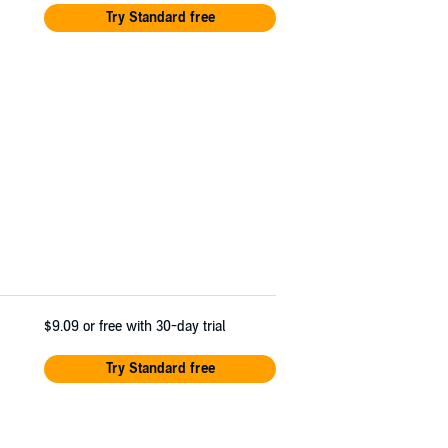
Try Standard free
$9.09
or free with 30-day trial
Try Standard free