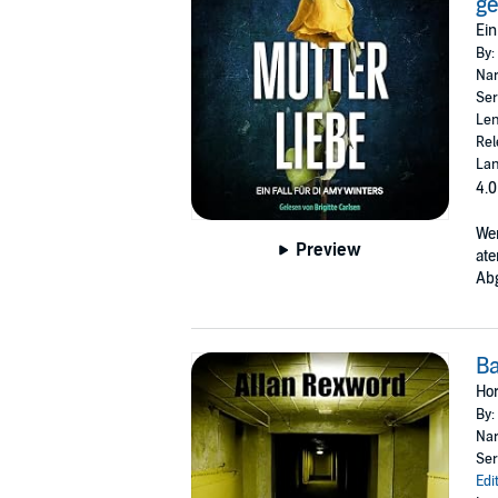
ge
Ein
By:
Nar
Ser
Len
Rel
La
4.0
Wen
Preview
ate
Abg
Ba
Hor
By:
Nar
Ser
Edi