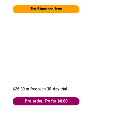
Try Standard free
$26.30
or free with 30-day trial
Pre-order: Try for $0.00