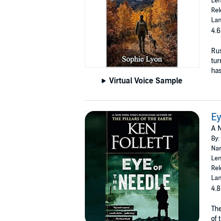
Len
Rel
Lan
4.6
Rus
tur
hasn
Virtual Voice Sample
Ey
A N
By:
Nar
Len
Rel
Lan
4.8
The
of 