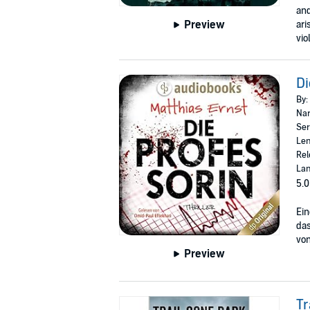
and
Preview
ari
vio
Di
By:
Nar
Ser
Len
Rel
La
5.0
Ein
das
von
Preview
Tr