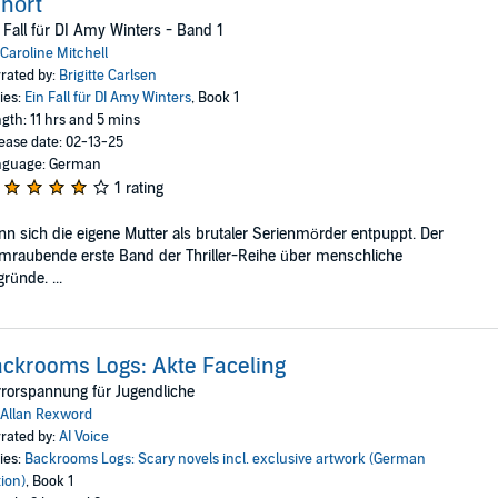
hört
 Fall für DI Amy Winters - Band 1
Caroline Mitchell
rated by:
Brigitte Carlsen
ies:
Ein Fall für DI Amy Winters
, Book 1
gth: 11 hrs and 5 mins
ease date: 02-13-25
nguage: German
1 rating
n sich die eigene Mutter als brutaler Serienmörder entpuppt. Der
mraubende erste Band der Thriller-Reihe über menschliche
ründe. ...
ckrooms Logs: Akte Faceling
rorspannung für Jugendliche
Allan Rexword
rated by:
AI Voice
ies:
Backrooms Logs: Scary novels incl. exclusive artwork (German
tion)
, Book 1