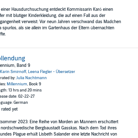
i einer Hausdurchsuchung entdeckt Kommissarin Karó einen
fer mit blutiger Kinderkleidung, die auf einen Fall aus der
gangenheit verweist: Vor neun Jahren verschwand das Mädchen
a spurlos, als sie allein im Gartenhaus der Eltern übernachten
fte.
ollendung
lennium, Band 9
Karin Smirnoff
,
Leena Flegler - Übersetzer
rated by:
Julia Nachtmann
ies:
Millennium
, Book 9
gth: 13 hrs and 20 mins
ease date: 02-22-27
nguage: German
 rated yet
tsommer 2023: Eine Reihe von Morden an Männern erschüttert
 nordschwedische Bergbaustadt Gasskas. Nach dem Tod ihres
undes Plague erhält Lisbeth Salander eine letzte Nachricht von