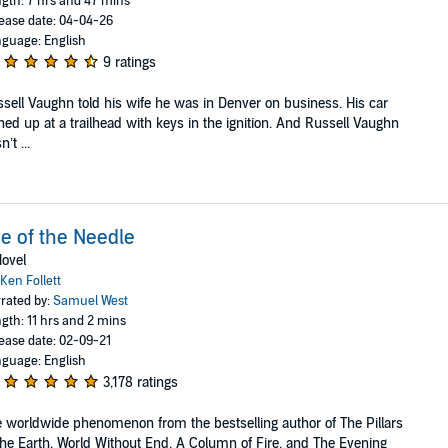
gth: 7 hrs and 47 mins
ease date: 04-04-26
guage: English
9 ratings
sell Vaughn told his wife he was in Denver on business. His car
ned up at a trailhead with keys in the ignition. And Russell Vaughn
’t ...
e of the Needle
ovel
Ken Follett
rated by:
Samuel West
gth: 11 hrs and 2 mins
ease date: 02-09-21
guage: English
3,178 ratings
 worldwide phenomenon from the bestselling author of The Pillars
the Earth, World Without End, A Column of Fire, and The Evening