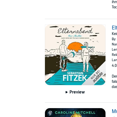
ihm
Toc
El
Kei
By:
Nar
Len
Rel
La
4.0
Der
fal
das
Preview
Mu