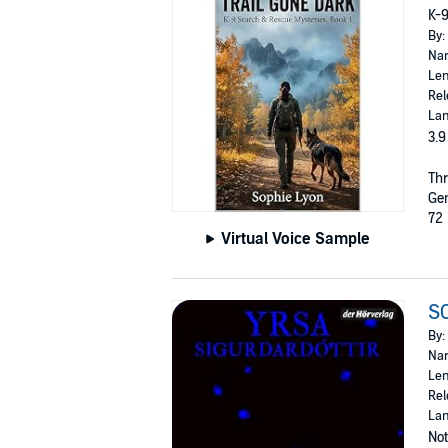
K-9
By:
Nar
Len
Rel
Lan
3.9
Thr
Ge
72 
Virtual Voice Sample
S
By:
Nar
Len
Rel
La
Not