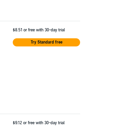
$8.51
or free with 30-day trial
Try Standard free
$9.12
or free with 30-day trial