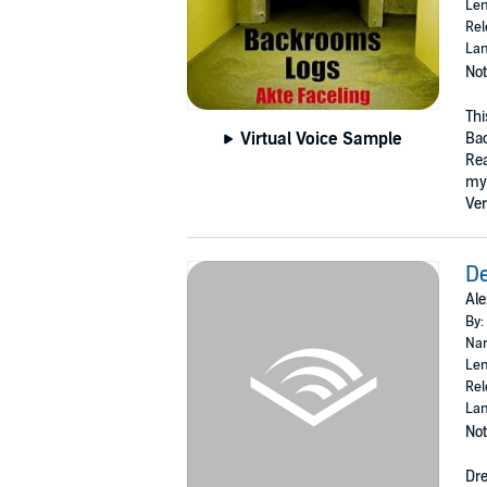
Len
Rel
La
Not
Thi
Virtual Voice Sample
Bac
Rea
mys
Ver
De
Ale
By:
Nar
Len
Rel
La
Not
Dre