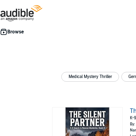
Medical Mystery Thriller
Ger
Th
K-9
By:
Nar