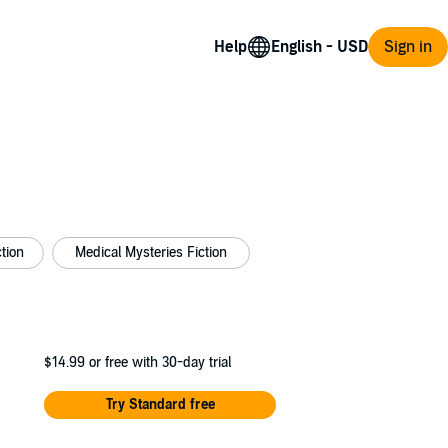
Help
Sign in
tion
Medical Mysteries Fiction
$14.99
or free with 30-day trial
Try Standard free