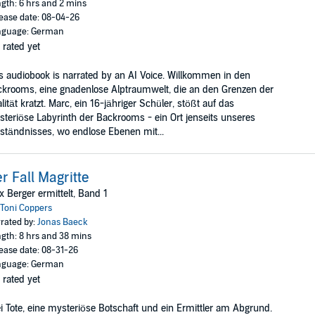
gth: 6 hrs and 2 mins
ease date: 08-04-26
nguage: German
 rated yet
s audiobook is narrated by an AI Voice. Willkommen in den
krooms, eine gnadenlose Alptraumwelt, die an den Grenzen der
lität kratzt. Marc, ein 16-jähriger Schüler, stößt auf das
teriöse Labyrinth der Backrooms - ein Ort jenseits unseres
ständnisses, wo endlose Ebenen mit...
r Fall Magritte
x Berger ermittelt, Band 1
Toni Coppers
rated by:
Jonas Baeck
gth: 8 hrs and 38 mins
ease date: 08-31-26
nguage: German
 rated yet
i Tote, eine mysteriöse Botschaft und ein Ermittler am Abgrund.