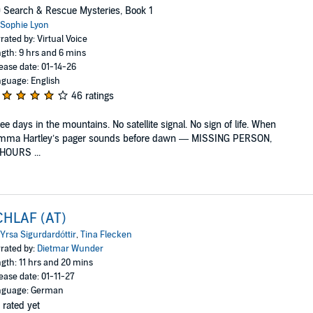
 Search & Rescue Mysteries, Book 1
Sophie Lyon
rated by: Virtual Voice
gth: 9 hrs and 6 mins
ease date: 01-14-26
guage: English
46 ratings
ee days in the mountains. No satellite signal. No sign of life. When
mma Hartley’s pager sounds before dawn — MISSING PERSON,
HOURS ...
CHLAF (AT)
Yrsa Sigurdardóttir
,
Tina Flecken
rated by:
Dietmar Wunder
gth: 11 hrs and 20 mins
ease date: 01-11-27
nguage: German
 rated yet