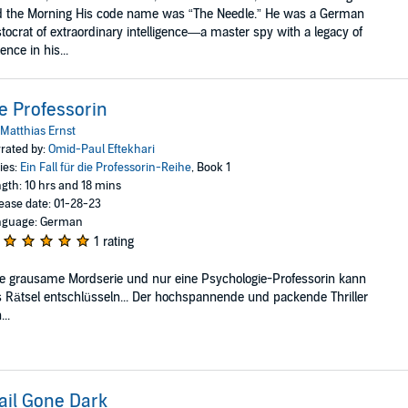
 the Morning His code name was “The Needle.” He was a German
stocrat of extraordinary intelligence—a master spy with a legacy of
lence in his...
e Professorin
Matthias Ernst
rated by:
Omid-Paul Eftekhari
ies:
Ein Fall für die Professorin-Reihe
, Book 1
gth: 10 hrs and 18 mins
ease date: 01-28-23
nguage: German
1 rating
e grausame Mordserie und nur eine Psychologie-Professorin kann
 Rätsel entschlüsseln... Der hochspannende und packende Thriller
...
ail Gone Dark