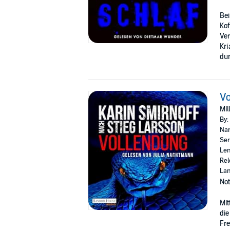
Be
Kof
Ver
Krí
dur
V
Mil
By:
Nar
Ser
Len
Rel
La
Not
Mit
die
Fre