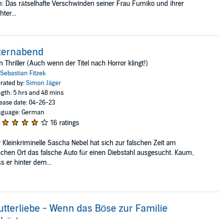
: Das rätselhafte Verschwinden seiner Frau Fumiko und ihrer
hter...
ternabend
n Thriller (Auch wenn der Titel nach Horror klingt!)
Sebastian Fitzek
rated by:
Simon Jäger
gth: 5 hrs and 48 mins
ease date: 04-26-23
nguage: German
16 ratings
 Kleinkriminelle Sascha Nebel hat sich zur falschen Zeit am
schen Ort das falsche Auto für einen Diebstahl ausgesucht. Kaum,
s er hinter dem...
tterliebe - Wenn das Böse zur Familie