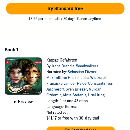
GmbH
Try Standard free
$8.99 per month after 30 days. Cancel anytime.
Book 1
Katzige Gefährten
By:
Katja Brandis
,
Woodwalkers
Narrated by:
Sebastian Fitzner
,
Maximiliane Häcke
,
Luisa Wietzorek
,
Franziska van der Heide
,
Constantin von
Jascheroff
,
Sven Brieger
,
Nurcan
Özdemir
,
Alicia Stefanis
,
Uriel Jung
Length: 1 hr and 43 mins
Preview
Language: German
Not rated yet
$11.17
or free with 30-day trial