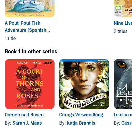
A Pout-Pout Fish
Nine Liv
Adventure [Spanish
2 titles
Edition]
1 title
Book 1 in other series
Dornen und Rosen
Carags Verwandlung
Le clan 
By:
Sarah J. Maas
By:
Katja Brandis
By:
Cassa