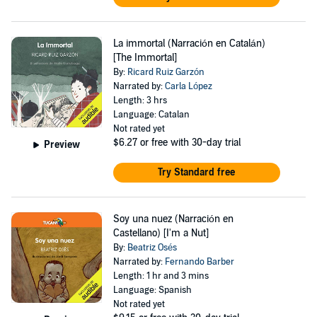
La immortal (Narración en Catalán)
[The Immortal]
By:
Ricard Ruiz Garzón
Narrated by:
Carla López
Length: 3 hrs
Language: Catalan
Not rated yet
$6.27
or free with 30-day trial
Preview
Try Standard free
Soy una nuez (Narración en
Castellano) [I'm a Nut]
By:
Beatriz Osés
Narrated by:
Fernando Barber
Length: 1 hr and 3 mins
Language: Spanish
Not rated yet