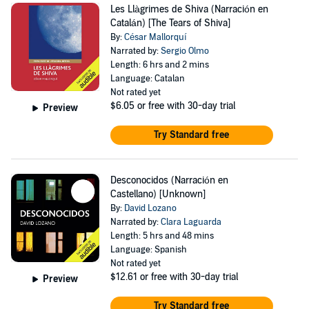
Les Llàgrimes de Shiva (Narración en
Catalán) [The Tears of Shiva]
By:
César Mallorquí
Narrated by:
Sergio Olmo
Length: 6 hrs and 2 mins
Language: Catalan
Not rated yet
$6.05
or free with 30-day trial
Preview
Try Standard free
Desconocidos (Narración en
Castellano) [Unknown]
By:
David Lozano
Narrated by:
Clara Laguarda
Length: 5 hrs and 48 mins
Language: Spanish
Not rated yet
$12.61
or free with 30-day trial
Preview
Try Standard free