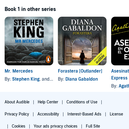
Book 1 in other series
Mr. Mercedes
Forastera [Outlander]
Asesinat
Express
By:
Stephen King
, and others
By:
Diana Gabaldon
By:
Agat
About Audible
Help Center
Conditions of Use
Privacy Policy
Accessibility
Interest-Based Ads
License
Cookies
Your ads privacy choices
Full Site