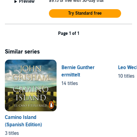
$9.15
or free with 30-day trial
Preview
Try Standard free
Page 1 of 1
Similar series
Bernie Gunther
Leo Wec
ermittelt
10 titles
14 titles
Camino Island
(Spanish Edition)
3 titles