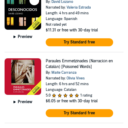
By:
David Lozano
Narrated by:
Valeria Estrada
Length: 4 hrs and 49 mins
Language: Spanish
Not rated yet
$11.31
or free with 30-day trial
Preview
Try Standard free
Paraules Emmetzinades (Narración en
Catalán) [Poisoned Words]
By:
Maite Carranza
Narrated by:
Olivia Vives
Length: 6 hrs and 52 mins
Language: Catalan
5.0
1 rating
$6.05
or free with 30-day trial
Preview
Try Standard free