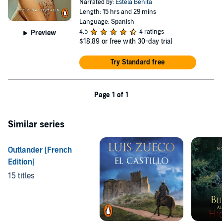
Narrated by:
Estela Benita
Length: 15 hrs and 29 mins
Language: Spanish
4.5
4 ratings
Preview
$18.89
or free with 30-day trial
Try Standard free
Page 1 of 1
Similar series
Outlander [French
Edition]
15 titles