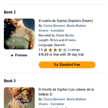
Book 2
El sueño de Sophia [Sophia's Dream]
By:
Corina Bomann
,
Marta Mabres
Vicens - translator
Narrated by:
Estela Benita
Length: 16 hrs and 41 mins
Language: Spanish
3.5
2 ratings
$18.89
or free with 30-day trial
Preview
Try Standard free
Book 3
El triunfo de Sophia (Los colores de la
belleza 3)
By:
Corina Bomann
,
Marta Mabres
Vicens - translator