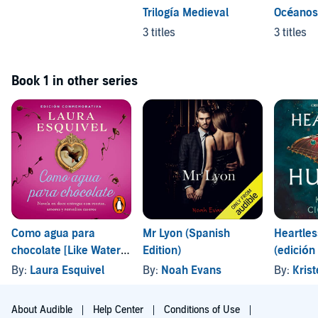
Trilogía Medieval
Océanos
3 titles
3 titles
Book 1 in other series
Como agua para
Mr Lyon (Spanish
Heartles
chocolate [Like Water
Edition)
(edición
for Chocolate]
(Crimson
By:
Laura Esquivel
By:
Noah Evans
By:
Krist
About Audible
Help Center
Conditions of Use