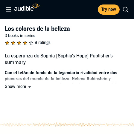
Try now
Los colores de la belleza
3 books in series
9 ratings
La esperanza de Sophia [Sophia's Hope] Publisher's
summary
Con el telón de fondo de la legendaria rivalidad entre dos
pioneras del mundo de la belleza, Helena Rubinstein y
Elizabeth Arden, una novela llena de glamour y romanticismo
Show more
de la autora best seller alemana Corina Bomann.
Berlín, 1926
. Sophia solo tiene veinte años pero su vida ya parece
haberse hecho pedazos: su primer amor ha terminado en
escándalo, su familia no quiere verla y ella ha tenido que abandonar
sus estudios de química en la universidad. Tras viajar a París para
empezar de cero, un día se encuentra frente al deslumbrante
escaparate del nuevo salón de Helena Rubinstein, una ambiciosa