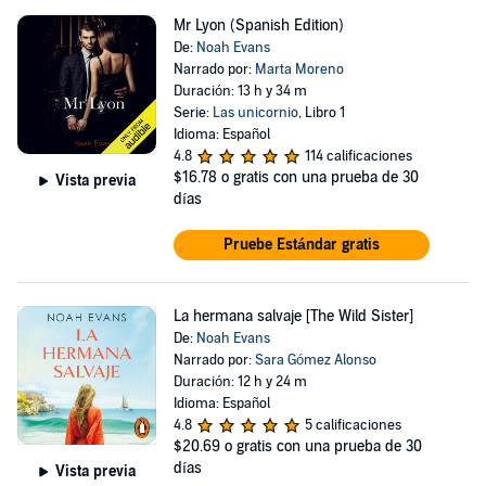
Mr Lyon (Spanish Edition)
De:
Noah Evans
Narrado por:
Marta Moreno
Duración: 13 h y 34 m
Serie:
Las unicornio
, Libro 1
Idioma: Español
4.8
114 calificaciones
$16.78
o gratis con una prueba de 30
Vista previa
días
Pruebe Estándar gratis
La hermana salvaje [The Wild Sister]
De:
Noah Evans
Narrado por:
Sara Gómez Alonso
Duración: 12 h y 24 m
Idioma: Español
4.8
5 calificaciones
$20.69
o gratis con una prueba de 30
días
Vista previa