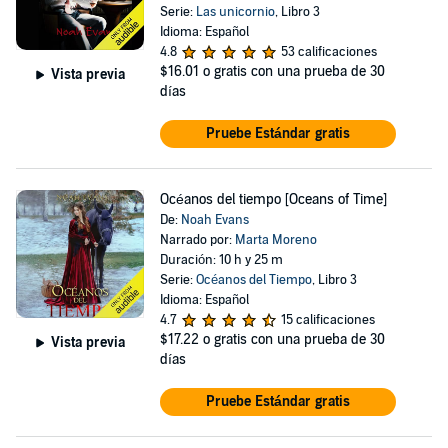
Serie:
Las unicornio
, Libro 3
Idioma: Español
4.8
53 calificaciones
$16.01
o gratis con una prueba de 30
Vista previa
días
Pruebe Estándar gratis
Océanos del tiempo [Oceans of Time]
De:
Noah Evans
Narrado por:
Marta Moreno
Duración: 10 h y 25 m
Serie:
Océanos del Tiempo
, Libro 3
Idioma: Español
4.7
15 calificaciones
$17.22
o gratis con una prueba de 30
Vista previa
días
Pruebe Estándar gratis