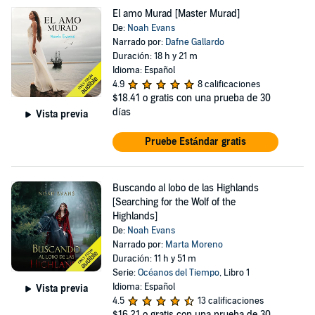
El amo Murad [Master Murad]
De:
Noah Evans
Narrado por:
Dafne Gallardo
Duración: 18 h y 21 m
Idioma: Español
4.9
8 calificaciones
$18.41
o gratis con una prueba de 30
días
Vista previa
Pruebe Estándar gratis
Buscando al lobo de las Highlands
[Searching for the Wolf of the
Highlands]
De:
Noah Evans
Narrado por:
Marta Moreno
Duración: 11 h y 51 m
Serie:
Océanos del Tiempo
, Libro 1
Idioma: Español
Vista previa
4.5
13 calificaciones
$16.21
o gratis con una prueba de 30