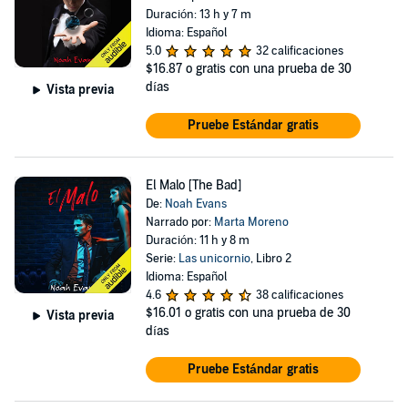
Duración: 13 h y 7 m
Idioma: Español
5.0
32 calificaciones
$16.87
o gratis con una prueba de 30
días
Vista previa
Pruebe Estándar gratis
El Malo [The Bad]
De:
Noah Evans
Narrado por:
Marta Moreno
Duración: 11 h y 8 m
Serie:
Las unicornio
, Libro 2
Idioma: Español
4.6
38 calificaciones
$16.01
o gratis con una prueba de 30
Vista previa
días
Pruebe Estándar gratis