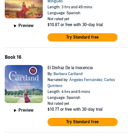
Minguito
Length: 3 hrs and 49 mins
Language: Spanish
Not rated yet
$10.87
or free with 30-day trial
Preview
Try Standard free
Book 16
El Disfraz De la Inocencia
By:
Barbara Cartland
Narrated by:
Ángeles Fernández
,
Carlos
Quintero
Length: 4 hrs and 6 mins
Language: Spanish
Not rated yet
$10.77
or free with 30-day trial
Preview
Try Standard free