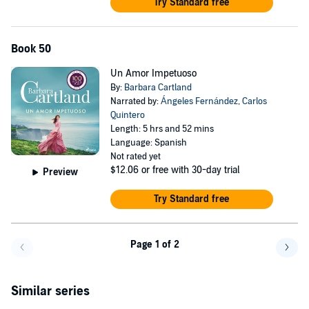
Try Standard free
Book 50
Un Amor Impetuoso
By:
Barbara Cartland
Narrated by:
Ángeles Fernández
,
Carlos
Quintero
Length: 5 hrs and 52 mins
Language: Spanish
Not rated yet
$12.06
or free with 30-day trial
Preview
Try Standard free
Page 1 of 2
Go back a page
Go f
Similar series