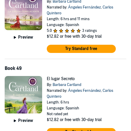
By:
Barbara Cartland
Narrated by:
Ángeles Fernández
,
Carlos
Quintero
Length: 6 hrs and 11 mins
Language: Spanish
5.0
3 ratings
$12.82
or free with 30-day trial
Preview
Try Standard free
Book 49
El lugar Secreto
By:
Barbara Cartland
Narrated by:
Ángeles Fernández
,
Carlos
Quintero
Length: 6 hrs
Language: Spanish
Not rated yet
$12.82
or free with 30-day trial
Preview