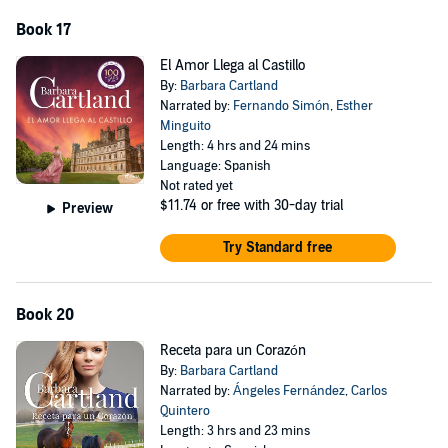
Book 17
El Amor Llega al Castillo
By:
Barbara Cartland
Narrated by:
Fernando Simón
,
Esther
Minguito
Length: 4 hrs and 24 mins
Language: Spanish
Not rated yet
$11.74
or free with 30-day trial
Preview
Try Standard free
Book 20
Receta para un Corazón
By:
Barbara Cartland
Narrated by:
Ángeles Fernández
,
Carlos
Quintero
Length: 3 hrs and 23 mins