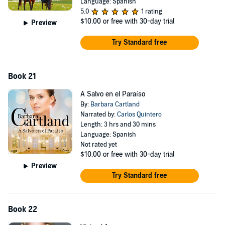
Language: Spanish
5.0
1 rating
$10.00
or free with 30-day trial
Preview
Try Standard free
Book 21
A Salvo en el Paraíso
By:
Barbara Cartland
Narrated by:
Carlos Quintero
Length: 3 hrs and 30 mins
Language: Spanish
Not rated yet
$10.00
or free with 30-day trial
Preview
Try Standard free
Book 22