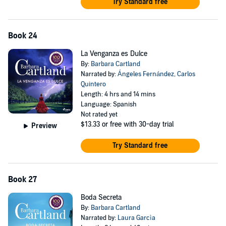
Try Standard free
Book 24
La Venganza es Dulce
By:
Barbara Cartland
Narrated by:
Ángeles Fernández
,
Carlos
Quintero
Length: 4 hrs and 14 mins
Language: Spanish
Not rated yet
$13.33
or free with 30-day trial
Preview
Try Standard free
Book 27
Boda Secreta
By:
Barbara Cartland
Narrated by:
Laura Garcìa