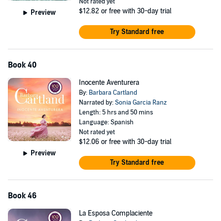
Not rated yet
$12.82
or free with 30-day trial
Preview
Try Standard free
Book 40
Inocente Aventurera
By:
Barbara Cartland
Narrated by:
Sonia Garcia Ranz
Length: 5 hrs and 50 mins
Language: Spanish
Not rated yet
$12.06
or free with 30-day trial
Preview
Try Standard free
Book 46
La Esposa Complaciente