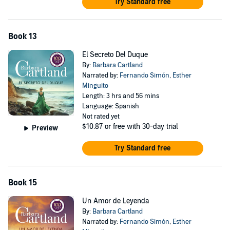
Try Standard free
Book 13
El Secreto Del Duque
By:
Barbara Cartland
Narrated by:
Fernando Simón
,
Esther
Minguito
Length: 3 hrs and 56 mins
Language: Spanish
Not rated yet
$10.87
or free with 30-day trial
Preview
Try Standard free
Book 15
Un Amor de Leyenda
By:
Barbara Cartland
Narrated by:
Fernando Simón
,
Esther