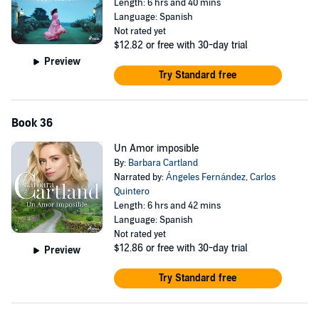
Length: 6 hrs and 40 mins
Language: Spanish
Not rated yet
$12.82
or free with 30-day trial
Preview
Try Standard free
Book 36
Un Amor imposible
By:
Barbara Cartland
Narrated by:
Ángeles Fernández
,
Carlos
Quintero
Length: 6 hrs and 42 mins
Language: Spanish
Not rated yet
$12.86
or free with 30-day trial
Preview
Try Standard free