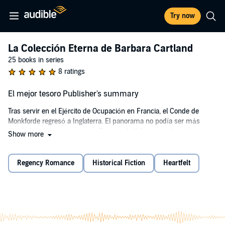
Try now
La Colección Eterna de Barbara Cartland
25 books in series
8 ratings
El mejor tesoro Publisher's summary
Tras servir en el Ejército de Ocupación en Francia, el Conde de
Monkforde regresó a Inglaterra. El panorama no podía ser más
desolador, pues su casa y su Finca se hallaban empobrecidas y sus
Show more
recursos eran muy escasos. Linka, una prima lejana del Conde que
siempre había vivido en la Mansión también estaba muy
preocupada. Como única esperanza, ambos se dedicaron a buscar
Regency Romance
Historical Fiction
Heartfelt
en la casa, que un día fue un convento, algo que los antiguos
residentes pudieran haber dejado. Al final encontraron algo más que
un tesoro...
La Dama Barbara Cartland fue una de las novelistas británicas más
exitosas y conocidas y fue sin duda la más icónica, escribiendo 723