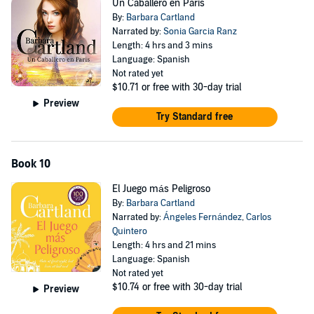
Un Caballero en Paris
tradicionales entre hombres y mujeres y la forma en que se
By:
Barbara Cartland
enamoraban, pero la historia de su vida es de una mujer
Narrated by:
Sonia Garcia Ranz
independiente y de mente abierta que no tenía miedo de echar
Length: 4 hrs and 3 mins
mano a cualquier cosa que le interesara y con estos errores
Language: Spanish
correctos, Barbara Cartland es sinónimo de ficción romántica
Not rated yet
tradicional, pero la historia de su vida es quizás tan fascinante como
$10.71
or free with 30-day trial
las de su ficción. Hasta la fecha, ha vendido mil millones de copias
Preview
vendidas en 38 idiomas.
Try Standard free
©2020 SAGA Egmont (P)2020 SAGA Egmont
Book 10
El Juego más Peligroso
By:
Barbara Cartland
Narrated by:
Ángeles Fernández
,
Carlos
Quintero
Length: 4 hrs and 21 mins
Language: Spanish
Not rated yet
$10.74
or free with 30-day trial
Preview