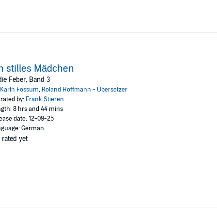
n stilles Mädchen
ie Feber, Band 3
Karin Fossum
,
Roland Hoffmann - Übersetzer
rated by:
Frank Stieren
gth: 8 hrs and 44 mins
ease date: 12-09-25
nguage: German
 rated yet