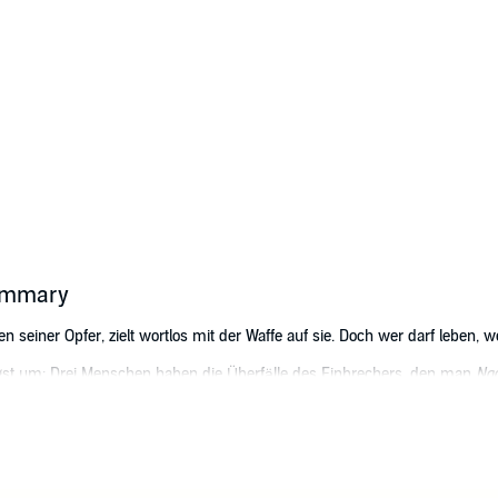
summary
tten seiner Opfer, zielt wortlos mit der Waffe auf sie. Doch wer darf leben, 
ngst um: Drei Menschen haben die Überfälle des Einbrechers, den man
Nac
 Feber ist sicher, dass die mysteriösen Zahlenkombinationen an den Tator
s Feber nicht ahnt: Ganz in seiner Nähe hat auch der junge Meidel Jonsson
er aus dem Gefängnis nach Hause zurückkehren wird – und mit ihm das B
t