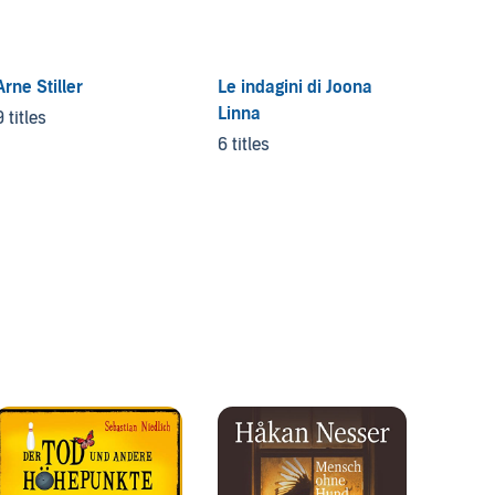
Arne Stiller
Le indagini di Joona
Linna
9 titles
6 titles
Killer 
3 titles