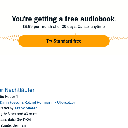
You're getting a free audiobook.
$8.99 per month after 30 days. Cancel anytime.
Try Standard free
r Nachtläufer
ie Feber 1
Karin Fossum
,
Roland Hoffmann - Übersetzer
rated by:
Frank Stieren
gth: 6 hrs and 43 mins
ease date: 04-11-24
nguage: German