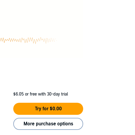
$6.05
or free with 30-day trial
Try for $0.00
More purchase options