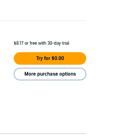
$8.17
or free with 30-day trial
Try for $0.00
More purchase options