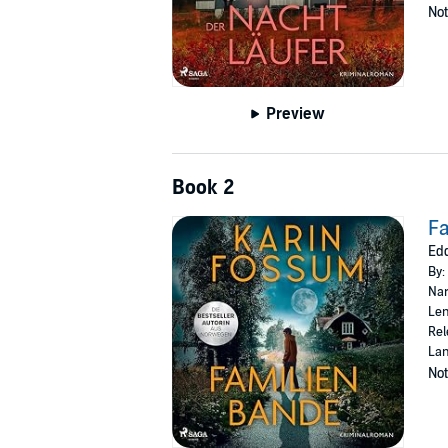
Not
Preview
Book 2
F
Edd
By:
Nar
Len
Rel
La
Not