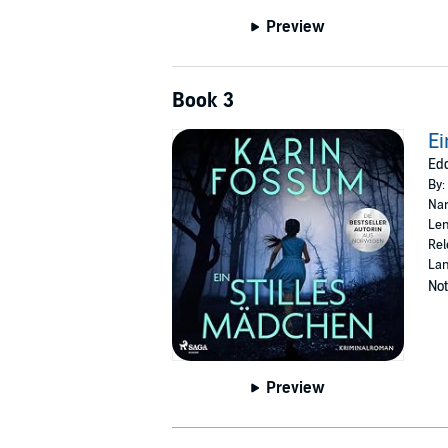
Preview
Book 3
Ei
Edd
By:
Nar
Len
Rel
La
Not
Preview