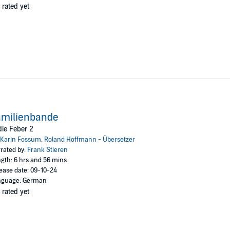
 rated yet
amilienbande
ie Feber 2
Karin Fossum
,
Roland Hoffmann - Übersetzer
rated by:
Frank Stieren
gth: 6 hrs and 56 mins
ease date: 09-10-24
nguage: German
 rated yet