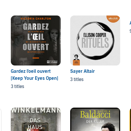
Gardez l'oeil ouvert
Sayer Altair
[Keep Your Eyes Open]
3 titles
3 titles