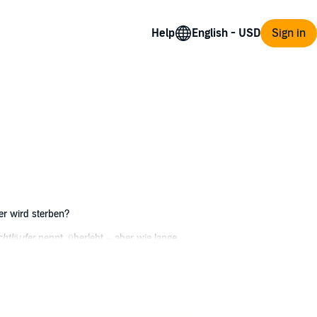
Help
Sign in
wer wird sterben?
htläufer
nennt, überlebt – aber wie lange
ten einen Hinweis darauf geben – doch wird
 das Gefühl, vor Angst ersticken zu müssen:
öse...