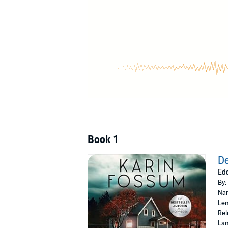
Book 1
De
Edd
By:
Nar
Len
Rel
La