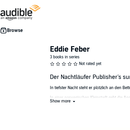
Eddie Feber
3 books in series
Not rated yet
Der Nachtläufer Publisher's 
In tiefster Nacht steht er plötzlich an den Be
In einer norwegischen Kleinstadt geht die A
Show more
noch, bis der Erste stirbt? Kommissar Eddie
er das eiskalte Rätsel rechtzeitig lösen? Wa
Immer näher rückt der Tag, an dem sein Vat
©2024 SAGA Egmont (P)2024 SAGA Egmon