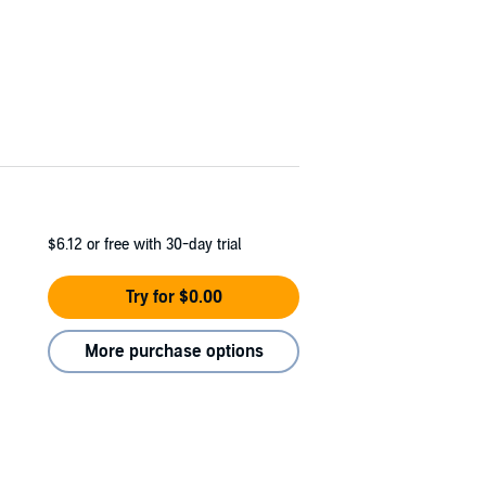
$6.12
or free with 30-day trial
Try for $0.00
More purchase options