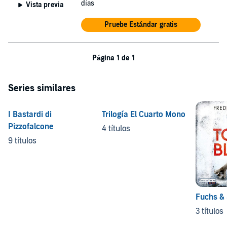
días
Vista previa
Pruebe Estándar gratis
Página 1 de 1
Series similares
I Bastardi di
Trilogía El Cuarto Mono
Pizzofalcone
4 títulos
9 títulos
Fuchs &
3 títulos