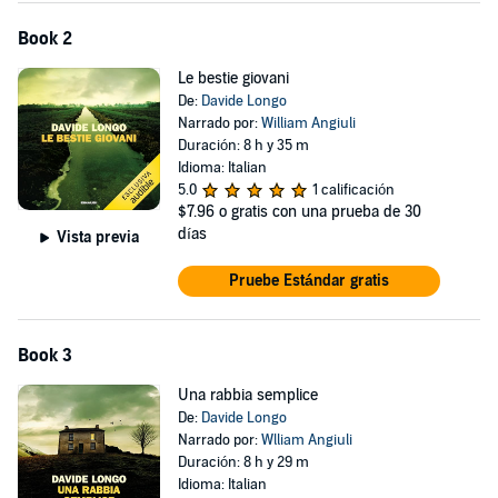
editore
Book 2
Le bestie giovani
De:
Davide Longo
Narrado por:
William Angiuli
Duración: 8 h y 35 m
Idioma: Italian
5.0
1 calificación
$7.96
o gratis con una prueba de 30
días
Vista previa
Pruebe Estándar gratis
Book 3
Una rabbia semplice
De:
Davide Longo
Narrado por:
Wlliam Angiuli
Duración: 8 h y 29 m
Idioma: Italian