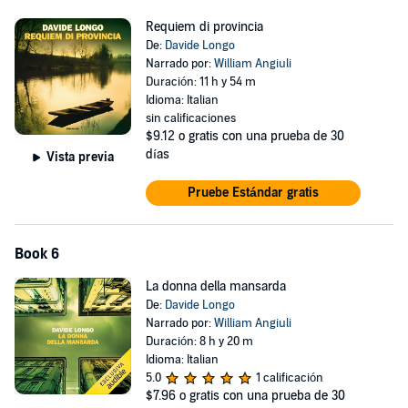
Requiem di provincia
De:
Davide Longo
Narrado por:
William Angiuli
Duración: 11 h y 54 m
Idioma: Italian
sin calificaciones
$9.12
o gratis con una prueba de 30
días
Vista previa
Pruebe Estándar gratis
Book 6
La donna della mansarda
De:
Davide Longo
Narrado por:
William Angiuli
Duración: 8 h y 20 m
Idioma: Italian
5.0
1 calificación
$7.96
o gratis con una prueba de 30