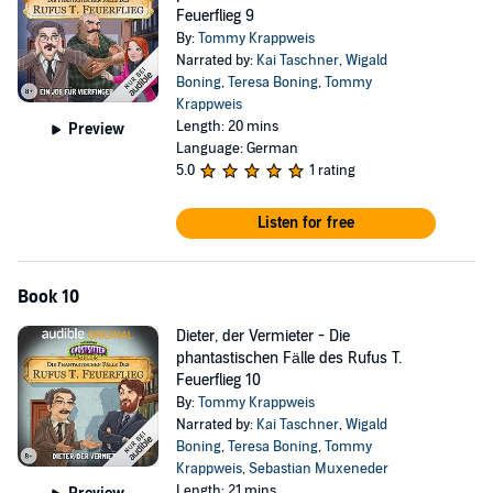
Feuerflieg 9
By:
Tommy Krappweis
Narrated by:
Kai Taschner
,
Wigald
Boning
,
Teresa Boning
,
Tommy
Krappweis
Length: 20 mins
Preview
Language: German
5.0
1 rating
Listen for free
Book 10
Dieter, der Vermieter - Die
phantastischen Fälle des Rufus T.
Feuerflieg 10
By:
Tommy Krappweis
Narrated by:
Kai Taschner
,
Wigald
Boning
,
Teresa Boning
,
Tommy
Krappweis
,
Sebastian Muxeneder
Length: 21 mins