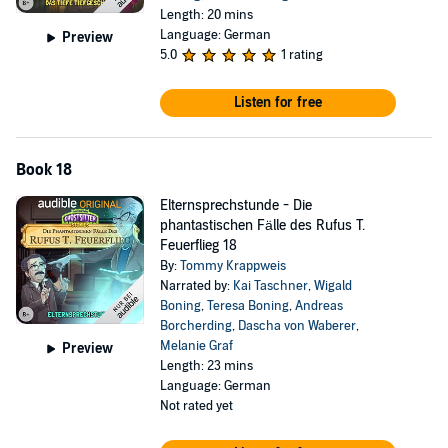
Length: 20 mins
Language: German
Preview
5.0
1 rating
Listen for free
Book 18
Elternsprechstunde - Die
phantastischen Fälle des Rufus T.
Feuerflieg 18
By:
Tommy Krappweis
Narrated by:
Kai Taschner
,
Wigald
Boning
,
Teresa Boning
,
Andreas
Borcherding
,
Dascha von Waberer
,
Melanie Graf
Preview
Length: 23 mins
Language: German
Not rated yet