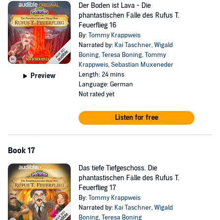
Der Boden ist Lava - Die
phantastischen Fälle des Rufus T.
Feuerflieg 16
By:
Tommy Krappweis
Narrated by:
Kai Taschner
,
Wigald
Boning
,
Teresa Boning
,
Tommy
Krappweis
,
Sebastian Muxeneder
Length: 24 mins
Preview
Language: German
Not rated yet
Listen for free
Book 17
Das tiefe Tiefgeschoss. Die
phantastischen Fälle des Rufus T.
Feuerflieg 17
By:
Tommy Krappweis
Narrated by:
Kai Taschner
,
Wigald
Boning
,
Teresa Boning