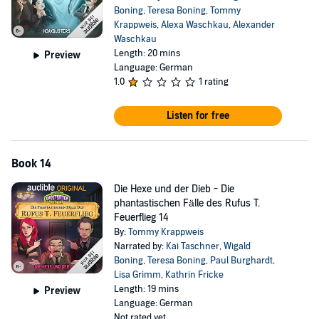
Boning
,
Teresa Boning
,
Tommy
Krappweis
,
Alexa Waschkau
,
Alexander
Waschkau
Length: 20 mins
Preview
Language: German
1.0
1 rating
Listen for free
Book 14
Die Hexe und der Dieb - Die
phantastischen Fälle des Rufus T.
Feuerflieg 14
By:
Tommy Krappweis
Narrated by:
Kai Taschner
,
Wigald
Boning
,
Teresa Boning
,
Paul Burghardt
,
Lisa Grimm
,
Kathrin Fricke
Length: 19 mins
Preview
Language: German
Not rated yet