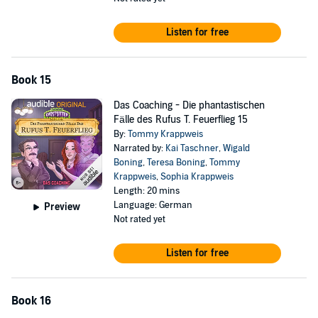
Listen for free
Book 15
Das Coaching - Die phantastischen
Fälle des Rufus T. Feuerflieg 15
By:
Tommy Krappweis
Narrated by:
Kai Taschner
,
Wigald
Boning
,
Teresa Boning
,
Tommy
Krappweis
,
Sophia Krappweis
Length: 20 mins
Language: German
Preview
Not rated yet
Listen for free
Book 16