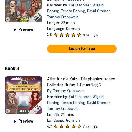
Narrated by:
Kai Taschner
,
Wigald
Boning
,
Teresa Boning
,
David Gromer
,
Tommy Krappweis
Length: 23 mins
Language: German
Preview
5.0
4 ratings
Listen for free
Book 3
Alles für die Katz - Die phantastischen
Fälle des Rufus T. Feuerflieg 3
By:
Tommy Krappweis
Narrated by:
Kai Taschner
,
Wigald
Boning
,
Teresa Boning
,
David Gromer
,
Tommy Krappweis
Length: 21 mins
Language: German
Preview
4.7
7 ratings