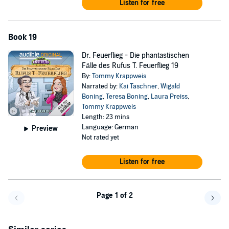
Listen for free
Book 19
Dr. Feuerflieg - Die phantastischen
Fälle des Rufus T. Feuerflieg 19
By:
Tommy Krappweis
Narrated by:
Kai Taschner
,
Wigald
Boning
,
Teresa Boning
,
Laura Preiss
,
Tommy Krappweis
Length: 23 mins
Language: German
Preview
Not rated yet
Listen for free
Page 1 of 2
Go back a page
Go f