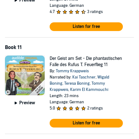
Preview
Language: German
4.7
3 ratings
Listen for free
Book 11
Der Geist am Set - Die phantastischen
Fälle des Rufus T. Feuerflieg 11
By:
Tommy Krappweis
Narrated by:
Kai Taschner
,
Wigald
Boning
,
Teresa Boning
,
Tommy
Krappweis
,
Karim El Kammouchi
Length: 23 mins
Language: German
Preview
5.0
2 ratings
Listen for free