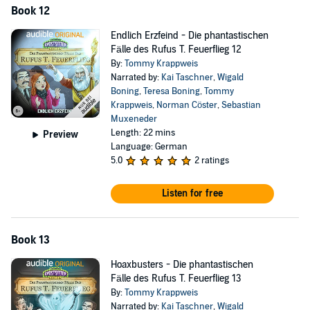
Book 12
Endlich Erzfeind - Die phantastischen
Fälle des Rufus T. Feuerflieg 12
By:
Tommy Krappweis
Narrated by:
Kai Taschner
,
Wigald
Boning
,
Teresa Boning
,
Tommy
Krappweis
,
Norman Cöster
,
Sebastian
Muxeneder
Length: 22 mins
Preview
Language: German
5.0
2 ratings
Listen for free
Book 13
Hoaxbusters - Die phantastischen
Fälle des Rufus T. Feuerflieg 13
By:
Tommy Krappweis
Narrated by:
Kai Taschner
,
Wigald