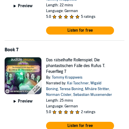
Length: 22 mins
Preview
Language: German
5.0
5 ratings
Listen for free
Book 7
Das rätselhafte Rollenspiel. Die
phantastischen Fälle des Rufus T.
Feuerflieg 7
By:
Tommy Krappweis
Narrated by:
Kai Taschner
,
Wigald
Boning
,
Teresa Boning
,
Mháire Stritter
,
Norman Cöster
,
Sebastian Muxenender
Length: 25 mins
Preview
Language: German
5.0
2 ratings
Listen for free