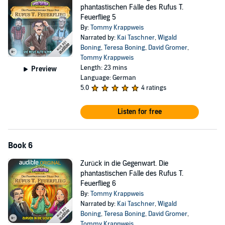
phantastischen Fälle des Rufus T.
Feuerflieg 5
By:
Tommy Krappweis
Narrated by:
Kai Taschner
,
Wigald
Boning
,
Teresa Boning
,
David Gromer
,
Tommy Krappweis
Length: 23 mins
Preview
Language: German
5.0
4 ratings
Listen for free
Book 6
Zurück in die Gegenwart. Die
phantastischen Fälle des Rufus T.
Feuerflieg 6
By:
Tommy Krappweis
Narrated by:
Kai Taschner
,
Wigald
Boning
,
Teresa Boning
,
David Gromer
,
Tommy Krappweis