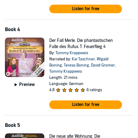
Listen for free
Book 4
Der Fall Merle. Die phantastischen
Fälle des Rufus T. Feuerflieg 4
By:
Tommy Krappweis
Narrated by:
Kai Taschner
,
Wigald
Boning
,
Teresa Boning
,
David Gromer
,
Tommy Krappweis
Length: 21 mins
Language: German
Preview
4.8
6 ratings
Listen for free
Book 5
Die neue alte Wohnung. Die