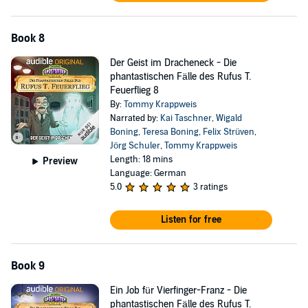
Book 8
Der Geist im Dracheneck - Die
phantastischen Fälle des Rufus T.
Feuerflieg 8
By:
Tommy Krappweis
Narrated by:
Kai Taschner
,
Wigald
Boning
,
Teresa Boning
,
Felix Strüven
,
Jörg Schuler
,
Tommy Krappweis
Length: 18 mins
Preview
Language: German
5.0
3 ratings
Listen for free
Book 9
Ein Job für Vierfinger-Franz - Die
phantastischen Fälle des Rufus T.