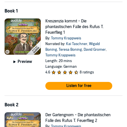
spricht.
Book 1
Kreszenzia kommt - Die
phantastischen Fälle des Rufus T.
Feuerflieg 1
By:
Tommy Krappweis
Narrated by:
Kai Taschner
,
Wigald
Boning
,
Teresa Boning
,
David Gromer
,
Tommy Krappweis
Length: 20 mins
Preview
Language: German
4.6
8 ratings
Listen for free
Book 2
Der Gartengnom - Die phantastischen
Fälle des Rufus T. Feuerflieg 2
By:
Tommy Krappweis