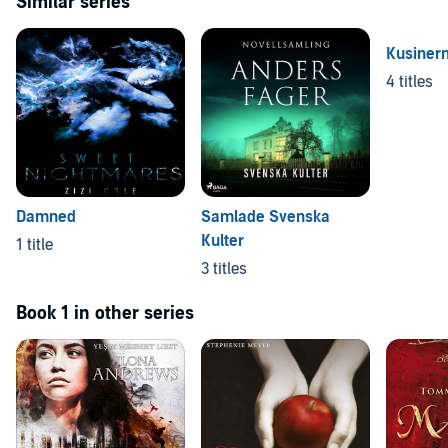
Similar series
Kusiner
4 titles
Damned
Samlade Svenska
Kulter
1 title
3 titles
Book 1 in other series