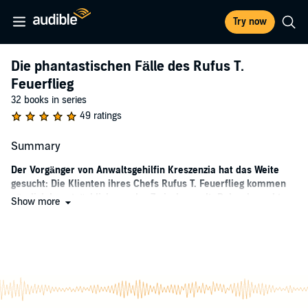
Try now
Die phantastischen Fälle des Rufus T.
Feuerflieg
32 books in series
49 ratings
Summary
Der Vorgänger von Anwaltsgehilfin Kreszenzia hat das Weite
gesucht: Die Klienten ihres Chefs Rufus T. Feuerflieg kommen
nämlich hauptsächlich aus der Zwischenwelt. Daher braucht
Show more
die neue Mitarbeiterin gute Nerven, um den täglichen Umgang
mit Untoten, Geistern, Gestaltwandlern, Dämonen und vielen
anderen paranormalen Problemfällen zu bewältigen.
Kreszenzia Freifrau von Himmelberg-Hasseloh muss sich gleich
bewähren und den Dschungel bekämpfen, der sich im Vorzimmer
ausgebreitet hat. Ihr Schreibtisch steckt in der Krone eines
Affenbrotbaums fest! Rufus T. Feuerflieg ist beeindruckt von den