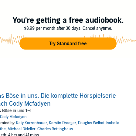
You're getting a free audiobook.
$8.99 per month after 30 days. Cancel anytime.
Try Standard free
s Böse in uns. Die komplette Hörspielserie
ach Cody Mcfadyen
 Böse in uns 1-4
Cody Mcfadyen
rated by:
Katy Karrenbauer
,
Kerstin Draeger
,
Douglas Welbat
,
Isabella
the
,
Michael Bideller
,
Charles Rettinghaus
gth: 4 hrs and 41 mins