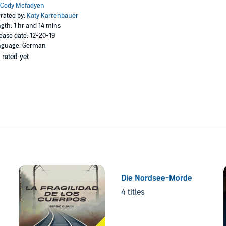
Cody Mcfadyen
rated by:
Katy Karrenbauer
gth: 1 hr and 14 mins
ease date: 12-20-19
nguage: German
 rated yet
Die Nordsee-Morde
4 titles