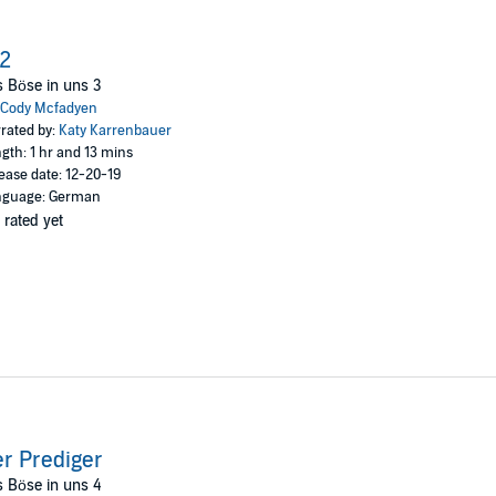
2
 Böse in uns 3
Cody Mcfadyen
rated by:
Katy Karrenbauer
gth: 1 hr and 13 mins
ease date: 12-20-19
nguage: German
 rated yet
r Prediger
 Böse in uns 4