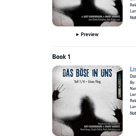
Rel
La
Not
Preview
Book 1
Li
Das
By:
Nar
Len
Rel
La
Not