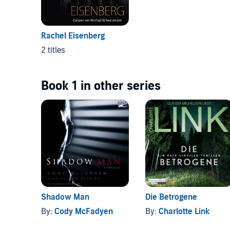
Rachel Eisenberg
2 titles
Book 1 in other series
Shadow Man
Die Betrogene
By:
Cody McFadyen
By:
Charlotte Link