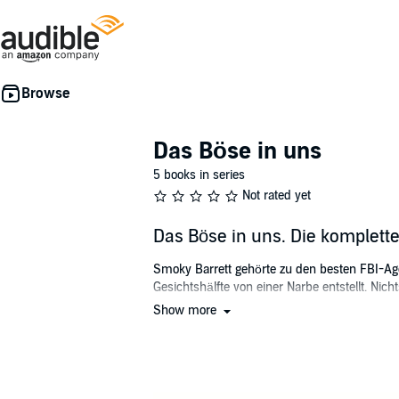
Das Böse in uns
5 books in series
Not rated yet
Das Böse in uns. Die komplet
Smoky Barrett gehörte zu den besten FBI-Age
Gesichtshälfte von einer Narbe entstellt. Nicht
Show more
In "Das Böse in uns" wird eine junge Frau au
Barrett hat lediglich einen Hinweis: ein silb
Serienkiller zu tun und nimmt die Ermittlunge
©2019 Lübbe Audio (P)2019 Lübbe Audio