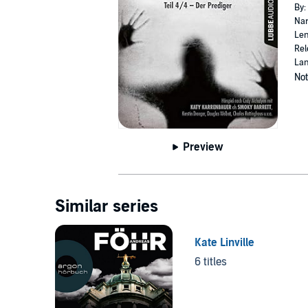
By:
Nar
Len
Rel
La
Not
Preview
Similar series
Kate Linville
6 titles