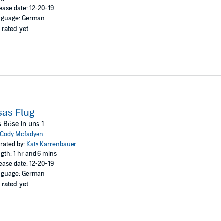
ease date: 12-20-19
nguage: German
 rated yet
sas Flug
 Böse in uns 1
Cody Mcfadyen
rated by:
Katy Karrenbauer
gth: 1 hr and 6 mins
ease date: 12-20-19
nguage: German
 rated yet