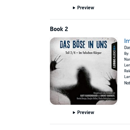
Preview
Book 2
Im
Das
By:
Nar
Len
Rel
La
Not
Preview