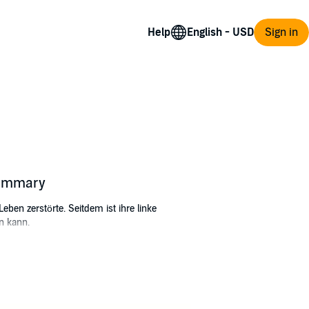
Help
Sign in
summary
ben zerstörte. Seitdem ist ihre linke
en kann.
rst nach der Landung. Die FBI-Agentin Smoky
Opfer? Smoky hat es offenbar mit einem