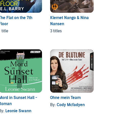
The Flat on the 7th
Klemet Nango & Nina
Lea R
Floor
Nansen
2 titles
 title
3 titles
Mord in Sunset Hall -
Ohne mein Team
Blutgo
Roman
By:
Cody Mcfadyen
By:
Dir
By:
Leonie Swann