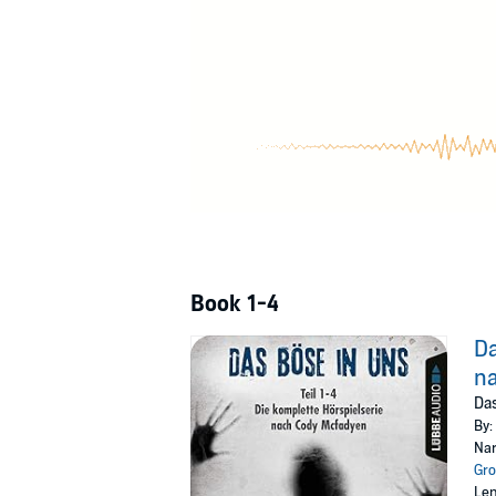
Book 1-4
Da
n
Das
By:
Nar
Gro
Len