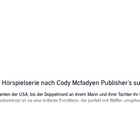
te Hörspielserie nach Cody Mcfadyen Publisher's 
nten der USA, bis der Doppelmord an ihrem Mann und ihrer Tochter ihr Le
sdestotrotz ist sie eine brillante Ermittlerin, die perfekt mit Waffen umgeh
f einem Flug nach Virginia ermordet, die Besatzung findet Lisas Leiche e
ernes Kreuz mit der Zahl 143 im Körper der Toten. Zählt der Mörder seine 
n auf.