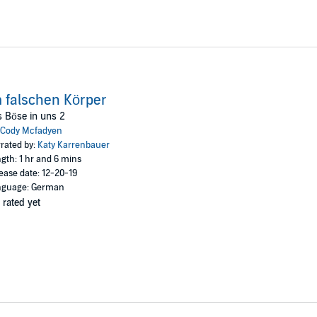
 falschen Körper
 Böse in uns 2
Cody Mcfadyen
rated by:
Katy Karrenbauer
gth: 1 hr and 6 mins
ease date: 12-20-19
nguage: German
 rated yet