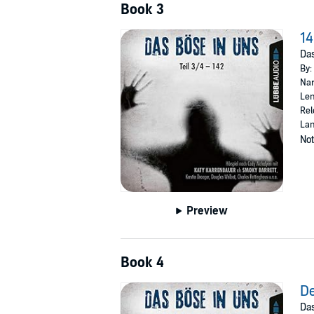
Book 3
14
Das
By:
Nar
Len
Rel
La
Not
Preview
Book 4
De
Das